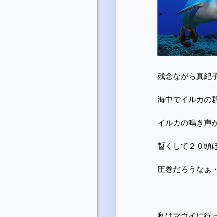
残念ながら真紀
海中でイルカの
イルカの鳴き声
暫くして２０頭
圧巻だろうなぁ
私はマウイに行