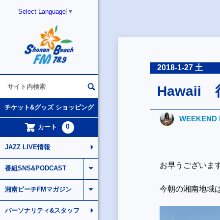
Select Language
▼
2018-1-27 土
Hawaii
チケット&グッズ ショッピング
WEEKEND 
0
カート
JAZZ LIVE情報
お早うございま
番組SNS&PODCAST
今朝の湘南地域
湘南ビーチFMマガジン
パーソナリティ&スタッフ