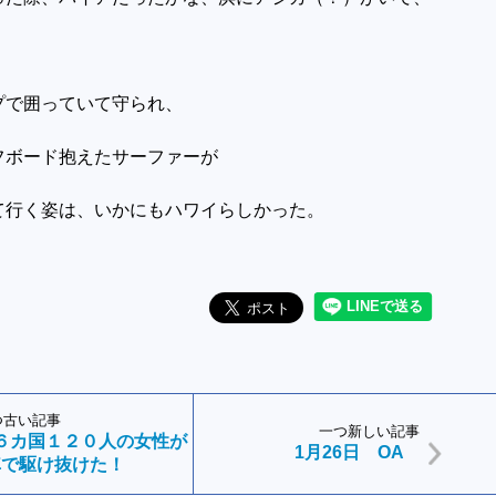
プで囲っていて守られ、
フボード抱えたサーファーが
て行く姿は、いかにもハワイらしかった。
つ古い記事
一つ新しい記事
６カ国１２０人の女性が
1月26日 OA
車で駆け抜けた！