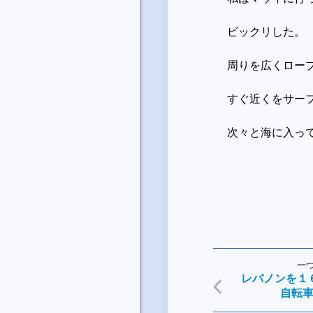
ビックリした。
周りを広くロー
すぐ近くをサー
次々と海に入っ
一
レバノンを１
自転