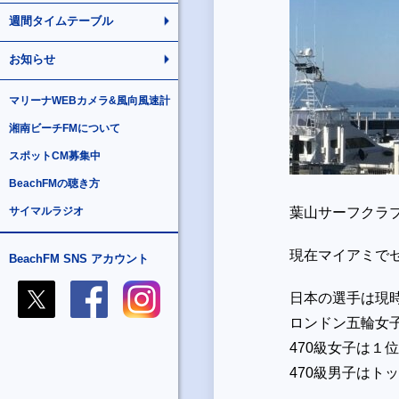
週間タイムテーブル
お知らせ
マリーナWEBカメラ&風向風速計
湘南ビーチFMについて
スポットCM募集中
BeachFMの聴き方
サイマルラジオ
葉山サーフクラ
現在マイアミで
BeachFM SNS アカウント
日本の選手は現
ロンドン五輪女
470級女子は１
470級男子はト