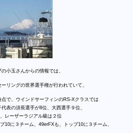
ブの小玉さんからの情報では、
セーリングの世界選手権が行われていて、
時点で、
ウインドサーフィンのRS-Xクラスでは
子代表の須長選手が8位、
大西選手９位、
位、
レーザーラジアル級は２位
ップ10に３チーム、
49erFXも、トップ10に３チーム、