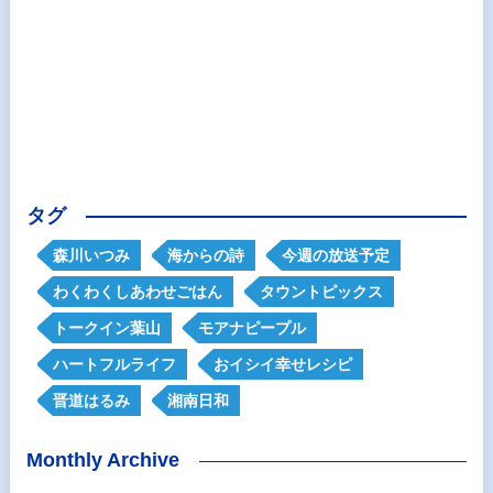
タグ
森川いつみ
海からの詩
今週の放送予定
わくわくしあわせごはん
タウントピックス
トークイン葉山
モアナピープル
ハートフルライフ
おイシイ幸せレシピ
晋道はるみ
湘南日和
Monthly Archive