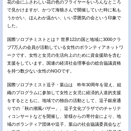
花の会にふさわしい花の色のフライヤーをいろんなところ
で見かけますが、かつて海狼さんで開催していた時に私も
うかがい、ほんわか温かい、いい雰囲気の会という印象で
した。
国際ソロプチミストとは？ 世界122の国と地域に3000クラ
ブ7万人の会員が活動している女性のボランティアネットワ
ークです。女性と女児の生活向上のために資金援助を含む
支援をしています。国連の経済社会理事会の総合協議資格
を持つ数少ない女性のNGOです。
国際ソロプチミスト逗子・葉山は 昨年30周年を迎え、組
織のプログラムに参加して女性と女児に経済的人道的支援
をするとともに、地域での独自の活動として、逗子銀座通
りでの「秋の潮風バザー」、逗子文化プラザでのチャリテ
ィコンサートなどを開催し、皆様からの寄付金により、地
域のボランティア団体や逗子、葉山の社会協議委員会など