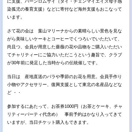
に支援、バーンロムサイ（タイ・チェンマイエイズ母子感
染孤児の養育支援）などに寄付など海外支援もおこなって
います。
さて花の会は 葉山マリーナからの素晴らしい景色を見な
がら美味しいケーキとコーヒーでくつろいでいただいて、
尚且つ、会員が用意した薔薇の花や品物をご購入いただい
てチャリティーにご協力いただこうという趣旨で、クラブ
が30年前に発足した当時からの伝統催しです。
当日は 産地直送のバラや季節のお花を用意。会員手作り
小物やアクセサリー、復興支援として東北の名産品などな
ど ・・
参加するにあたって、お茶券1000円（お茶とケーキ、チャ
リティーパーティ代含め） 事前予約はかなり入ってきて
いますが、当日チケット購入もできます。