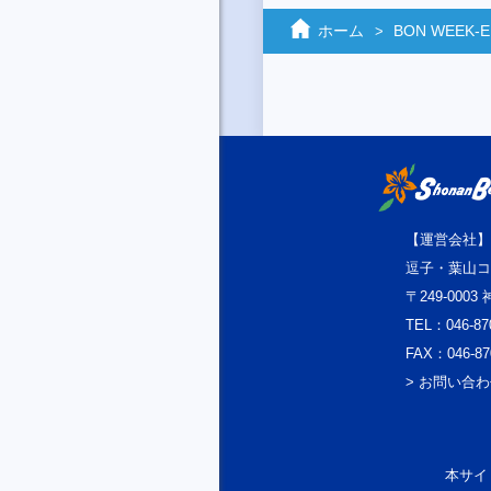
ホーム
BON WEEK‐
【運営会社】
逗子・葉山コ
〒249-000
TEL：046-87
FAX：046-87
> お問い合
本サイト