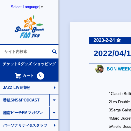
Select Language
▼
2023-2-24 金
2022/04/1
チケット&グッズ ショッピング
BON WEEK
0
カート
JAZZ LIVE情報
1
Claude Boll
番組SNS&PODCAST
2
Les Double
3
Serge Gain
湘南ビーチFMマガジン
4
Marc Ducre
パーソナリティ&スタッフ
5
Airelle Bes