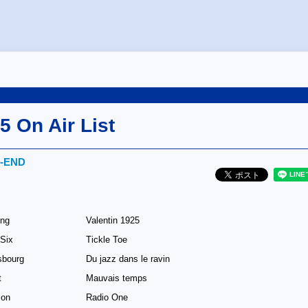
5 On Air List
‐END
ing
Valentin 1925
 Six
Tickle Toe
sbourg
Du jazz dans le ravin
t
Mauvais temps
son
Radio One