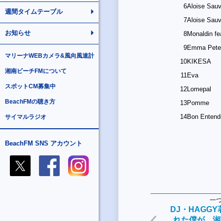
6
Aloise Sau
週間タイムテーブル
7
Aloise Sau
お知らせ
8
Monaldin f
9
Emma Pete
マリーナWEBカメラ&風向風速計
10
KIKESA
湘南ビーチFMについて
11
Eva
スポットCM募集中
12
Lomepal
BeachFMの聴き方
13
Pomme
14
Bon Entend
サイマルラジオ
BeachFM SNS アカウント
一
DJ・HAGG
れた僕が 湘