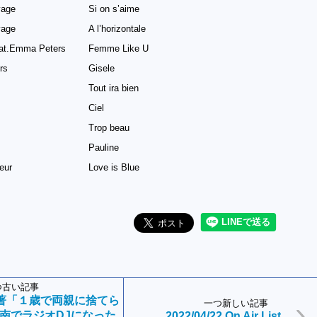
vage
Si on s’aime
vage
A l’horizontale
eat.Emma Peters
Femme Like U
rs
Gisele
Tout ira bien
Ciel
Trop beau
Pauline
eur
Love is Blue
つ古い記事
Y著「１歳で両親に捨てら
一つ新しい記事
南でラジオDJになった
2022/04/22 On Air List