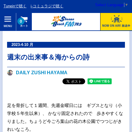
Select Language
▼
Tuneinで聴く
i-コミュラジで聴く
0
2023-4-10 月
週末の出来事＆海からの詩
DAILY ZUSHI HAYAMA
足を骨折して１週間、先週金曜日には ギプスとなり（小
学校５年生以来）、 かなり固定されたので 歩きやすくな
りました。ちょうど今ごろ葉山の花の木公園でつつじがき
れいなころ。