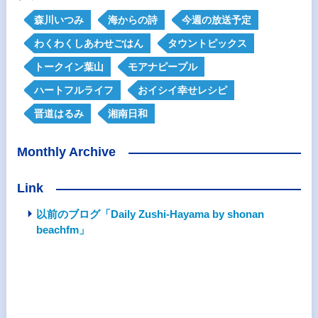
森川いつみ
海からの詩
今週の放送予定
わくわくしあわせごはん
タウントピックス
トークイン葉山
モアナピープル
ハートフルライフ
おイシイ幸せレシピ
晋道はるみ
湘南日和
Monthly Archive
Link
以前のブログ「Daily Zushi-Hayama by shonan
beachfm」