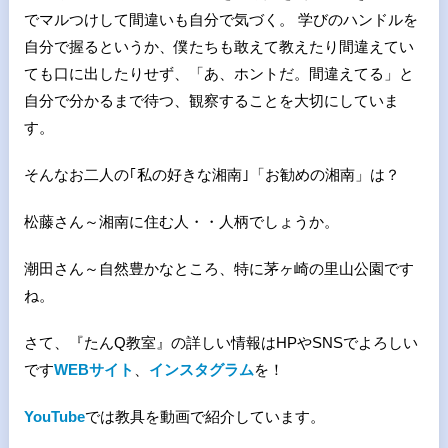
でマルつけして間違いも自分で気づく。 学びのハンドルを
自分で握るというか、僕たちも敢えて教えたり間違えてい
ても口に出したりせず、「あ、ホントだ。間違えてる」と
自分で分かるまで待つ、観察することを大切にしていま
す。
そんなお二人の｢私の好きな湘南｣「お勧めの湘南」は？
松藤さん～湘南に住む人・・人柄でしょうか。
潮田さん～自然豊かなところ、特に茅ヶ崎の里山公園です
ね。
さて、『たんQ教室』の詳しい情報はHPやSNSでよろしい
です
WEBサイト
、
インスタグラム
を！
YouTube
では教具を動画で紹介しています。