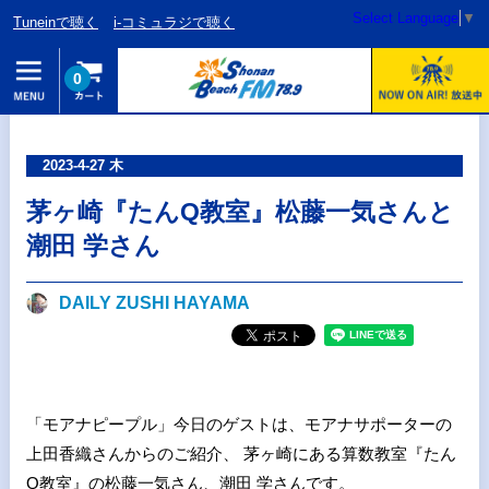
Select Language
▼
Tuneinで聴く
i-コミュラジで聴く
0
2023-4-27 木
茅ヶ崎『たんQ教室』松藤一気さんと
潮田 学さん
DAILY ZUSHI HAYAMA
「モアナピープル」今日のゲストは、モアナサポーターの
上田香織さんからのご紹介、 茅ヶ崎にある算数教室『たん
Q教室』の松藤一気さん、潮田 学さんです。