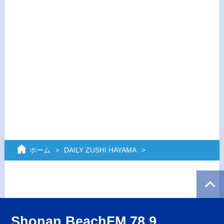
ホーム
DAILY ZUSHI HAYAMA
Shonan BeachFM 78.9