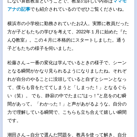
にない算数教室ということで、教室の詳しい内容は
ママモ
アナの記事
でも紹介されているのでぜひご覧くださいね。
横浜市の小学校に勤務されていたお2人。実際に教員だった
方が子どもたちの学びを考えて、2022年１月に始めた『た
んQ教室』。この４月に本格的にスタートしました。通う
子どもたちの様子を伺いました。
松藤さん→一番の変化は学んでいるときの様子で、シーン
となる瞬間がかなり見られるようになりましたね。それぞ
れが自分のやることに没頭していると自ずとシーンとなっ
て、僕らも音をたててしまうと「しまった！」となるぐら
い（笑）。 でも、静寂の中でたまに“はっ！”と息をのむ瞬
間があって。「わかった！」と声があがるような。自分の
力で理解している瞬間で、こちらも立ち合えて嬉しい瞬間
です。
潮田さん→自分で選んだ問題を、教具を使って解き、自分