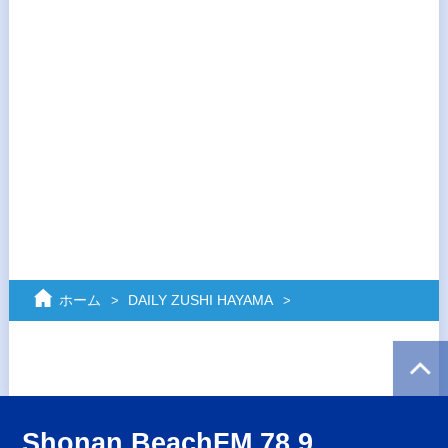
ホーム
DAILY ZUSHI HAYAMA
Shonan BeachFM 78.9