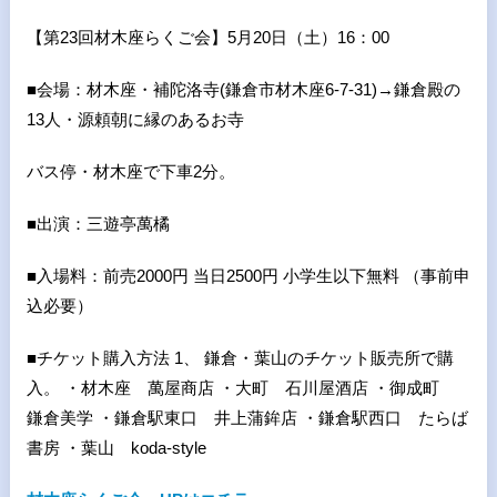
【第23回材木座らくご会】5月20日（土）16：00
■会場：材木座・補陀洛寺(鎌倉市材木座6-7-31)→鎌倉殿の
13人・源頼朝に縁のあるお寺
バス停・材木座で下車2分。
■出演：三遊亭萬橘
■入場料：前売2000円 当日2500円 小学生以下無料 （事前申
込必要）
■チケット購入方法 1、 鎌倉・葉山のチケット販売所で購
入。 ・材木座 萬屋商店 ・大町 石川屋酒店 ・御成町
鎌倉美学 ・鎌倉駅東口 井上蒲鉾店 ・鎌倉駅西口 たらば
書房 ・葉山 koda-style