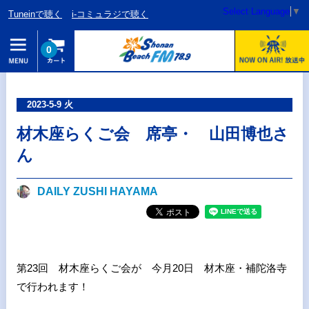
Select Language
▼
Tuneinで聴く
i-コミュラジで聴く
0
2023-5-9 火
材木座らくご会 席亭・ 山田博也さ
ん
DAILY ZUSHI HAYAMA
第23回 材木座らくご会が 今月20日 材木座・補陀洛寺
で行われます！