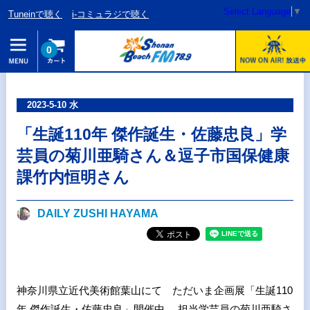
Select Language
▼
Tuneinで聴く
i-コミュラジで聴く
0
2023-5-10 水
「生誕110年 傑作誕生・佐藤忠良」学
芸員の菊川亜騎さん＆逗子市国保健康
課竹内恒明さん
DAILY ZUSHI HAYAMA
神奈川県立近代美術館葉山にて ただいま企画展「生誕110
年 傑作誕生・佐藤忠良」開催中。 担当学芸員の菊川亜騎さ