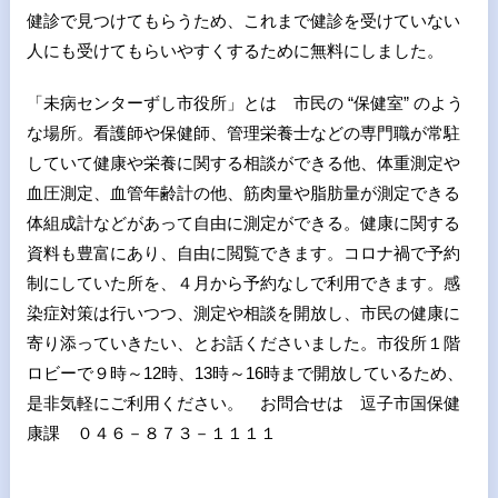
健診で見つけてもらうため、これまで健診を受けていない
人にも受けてもらいやすくするために無料にしました。
「未病センターずし市役所」とは 市民の “保健室” のよう
な場所。看護師や保健師、管理栄養士などの専門職が常駐
していて健康や栄養に関する相談ができる他、体重測定や
血圧測定、血管年齢計の他、筋肉量や脂肪量が測定できる
体組成計などがあって自由に測定ができる。健康に関する
資料も豊富にあり、自由に閲覧できます。コロナ禍で予約
制にしていた所を、４月から予約なしで利用できます。感
染症対策は行いつつ、測定や相談を開放し、市民の健康に
寄り添っていきたい、とお話くださいました。市役所１階
ロビーで９時～12時、13時～16時まで開放しているため、
是非気軽にご利用ください。 お問合せは 逗子市国保健
康課 ０４６－８７３－１１１１