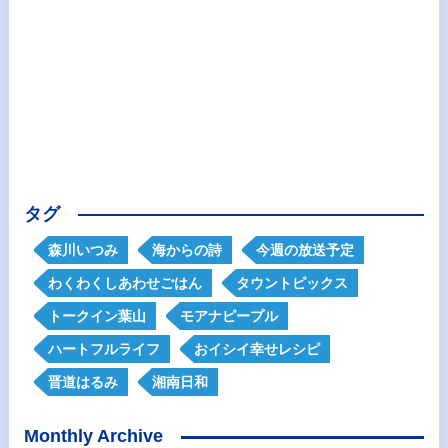
タグ
森川いつみ
海からの詩
今週の放送予定
わくわくしあわせごはん
タウントピックス
トークイン葉山
モアナピープル
ハートフルライフ
おイシイ幸せレシピ
晋道はるみ
湘南日和
Monthly Archive