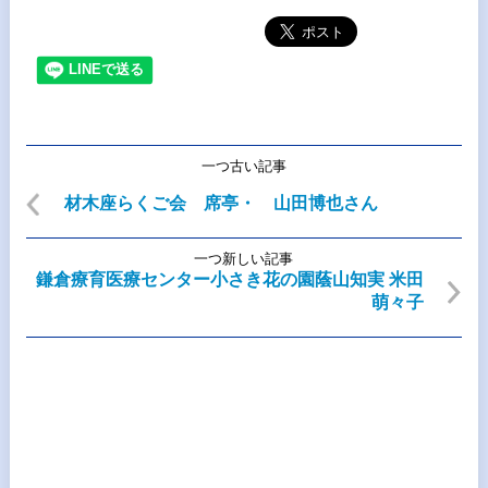
一つ古い記事
材木座らくご会 席亭・ 山田博也さん
一つ新しい記事
鎌倉療育医療センター小さき花の園蔭山知実 米田
萌々子