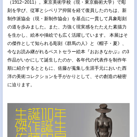
（1912−2011）。東京美術学校（現・東京藝術大学）で彫
刻を学び、従軍とシベリア抑留を経て復員したのちは、新
制作派協会（現・新制作協会）を基点に一貫して具象彫刻
の道を歩みました。また、力強く現実感をたたえた素描力
を生かし、絵本や挿絵でも広く活躍しています。 本展はそ
の傑作として知られる彫刻《群馬の人》と《帽子・夏》、
今なお読み継がれるベストセラー絵本『おおきなかぶ』の3
作品がいかにして誕生したのか、各年代の代表作を制作年
順に紹介するとともに、佐藤が蒐集し生涯手元においた西
洋の美術コレクションを手がかりとして、その創造の秘密
に迫ります。