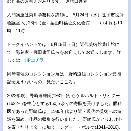
部作品の入替えがあります。 休館日月曜
入門講座は菊川学芸員を講師に 5月24日（水）逗子市役所
会議室 5月26日（金）葉山町福祉文化会館 いずれも10
時～11時
トークイベントでは 6月18日（日）近代美術館葉山館に
て 彫刻家・棚田康司氏らをお迎えしてお送りします。詳
しくは
HPコチラ
同時開催のコレクション展は「野崎道雄コレクション受贈
記念見えないもの、見たいこころ」
2022年度、野崎道雄氏(1931– )からゲルハルト・リヒター
(1932– )を中心とする150点余りの寄贈を受けました。眼科
医であった野崎氏は、1980年代より近・現代の美術への造
詣を深め、作品の収集を行いました。 野崎氏がとりわけ心
を寄せたリヒターに加え、ジグマー・ポルケ(1941–2010)、