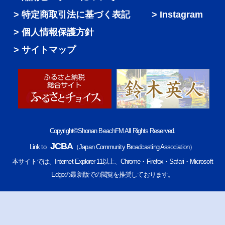
特定商取引法に基づく表記
Instagram
個人情報保護方針
サイトマップ
Copyright©Shonan BeachFM All Rights Reserved.
JCBA
Link to
（Japan Community Broadcasting Association）
本サイトでは、Internet Explorer 11以上、Chrome・Firefox・Safari・Microsoft
Edgeの最新版での閲覧を推奨しております。