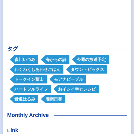
タグ
森川いつみ
海からの詩
今週の放送予定
わくわくしあわせごはん
タウントピックス
トークイン葉山
モアナピープル
ハートフルライフ
おイシイ幸せレシピ
晋道はるみ
湘南日和
Monthly Archive
Link