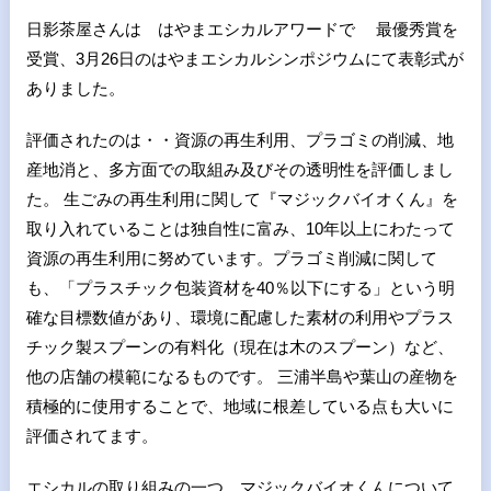
日影茶屋さんは はやまエシカルアワードで 最優秀賞を
受賞、3月26日のはやまエシカルシンポジウムにて表彰式が
ありました。
評価されたのは・・資源の再生利用、プラゴミの削減、地
産地消と、多方面での取組み及びその透明性を評価しまし
た。 生ごみの再生利用に関して『マジックバイオくん』を
取り入れていることは独自性に富み、10年以上にわたって
資源の再生利用に努めています。プラゴミ削減に関して
も、「プラスチック包装資材を40％以下にする」という明
確な目標数値があり、環境に配慮した素材の利用やプラス
チック製スプーンの有料化（現在は木のスプーン）など、
他の店舗の模範になるものです。 三浦半島や葉山の産物を
積極的に使用することで、地域に根差している点も大いに
評価されてます。
エシカルの取り組みの一つ マジックバイオくんについて