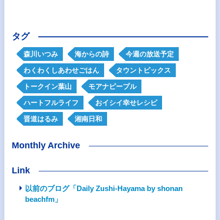
タグ
森川いつみ
海からの詩
今週の放送予定
わくわくしあわせごはん
タウントピックス
トークイン葉山
モアナピープル
ハートフルライフ
おイシイ幸せレシピ
晋道はるみ
湘南日和
Monthly Archive
Link
以前のブログ「Daily Zushi-Hayama by shonan
beachfm」