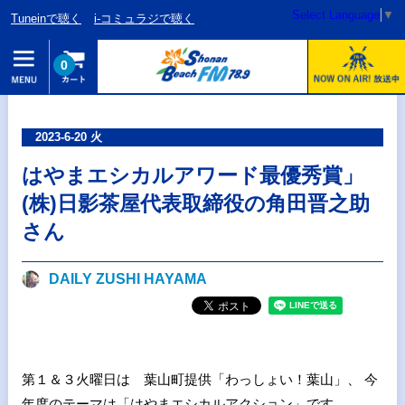
Select Language
▼
Tuneinで聴く
i-コミュラジで聴く
0
2023-6-20 火
はやまエシカルアワード最優秀賞」
(株)日影茶屋代表取締役の角田晋之助
さん
DAILY ZUSHI HAYAMA
第１＆３火曜日は 葉山町提供「わっしょい！葉山」、 今
年度のテーマは「はやまエシカルアクション」です。