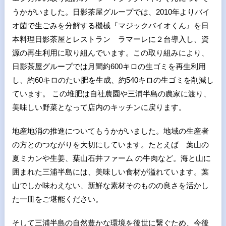
うかがいました。日影茶屋グループでは、2010年よりバイ
オ菌で生ごみを分解する機械『マジックバイオくん』を日
本料理日影茶屋とレストラン ラマーレに２台導入し、資
源の再生利用に取り組んでいます。この取り組みにより、
日影茶屋グループでは月間約600キロの生ゴミを再生利用
し、約60キロのたい肥を生成、約540キロの生ゴミを削減し
ています。 この堆肥は自社農園や三浦半島の農家に渡り、
美味しい野菜となって店内のキッチンに戻ります。
地産地消の推進についてもうかがいました。地域の生産者
の方とのつながりを大切にしています。たとえば 葉山の
夏ミカンや生姜、葉山石井ファーム の牛肉など。海と山に
囲まれた三浦半島には、美味しい食材が溢れています。葉
山でしか味わえない、新鮮な素材そのものの良さを活かし
た一皿をご堪能ください。
そして三浦半島の自然豊かな環境を後世に繋ぐため、今後