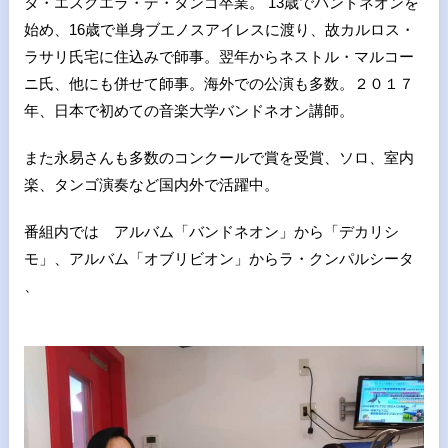
タ・エスクエラ・デ・タンゴ卒業。 13歳でバンドネオンを
始め、16歳で単身ブエノスアイレスに渡り、故カルロス・
ラサリ氏宅に住込みで師事。翌年からネストル・マルコー
ニ氏、他にも併せて師事。海外での公演も多数。２０１７
年、日本で初めての音楽大学バンドネオン講師。
また永易さんも多数のコンクールで賞を受賞、ソロ、室内
楽、タンゴ演奏など国内外で活躍中。
番組内では アルバム「バンドネオン」から「デカリシ
モ」、アルバム「オブリビオン」からラ・クンパルシータ
、