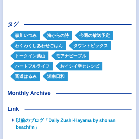
タグ
森川いつみ
海からの詩
今週の放送予定
わくわくしあわせごはん
タウントピックス
トークイン葉山
モアナピープル
ハートフルライフ
おイシイ幸せレシピ
晋道はるみ
湘南日和
Monthly Archive
Link
以前のブログ「Daily Zushi-Hayama by shonan
beachfm」