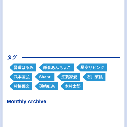
タグ
晋道はるみ
鎌倉あんちょこ
星空リビング
武本匡弘
Shanti
江刺家愛
石川茱帆
村椿菜文
孫崎虹奈
木村太郎
Monthly Archive