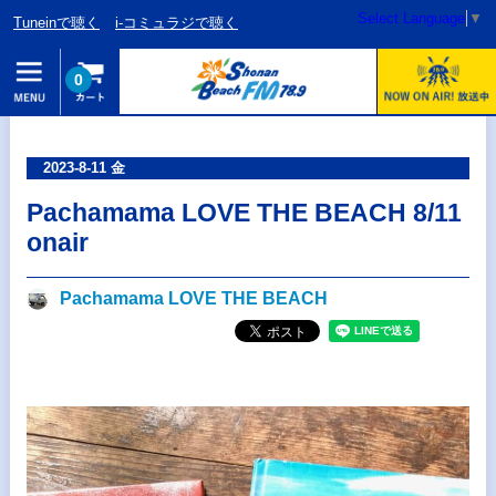
Select Language
▼
Tuneinで聴く
i-コミュラジで聴く
0
2023-8-11 金
Pachamama LOVE THE BEACH 8/11
onair
Pachamama LOVE THE BEACH