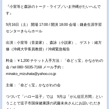
『小室等と森詠のトーク・ライブ／いま沖縄がたいへんで
す』
9月16日（土） 開場 17:00 / 開演 18:00 会場：鎌倉生涯学習
センターきららホール
出演：小室等（音楽家）、森詠（小説家）、 ゲスト：緒方
修（沖縄大学客員教授）/ 沖縄緊急報告
料金：￥1,200 チケット入手方法：「命どぅ宝」かながわの
会 / tel 080−5035-7168 メール予約：
minako_mizuhata@yahoo.co.jp
主催：「命どぅ宝」かながわの会
つづいて「ハロー逗子」では 9月は「がん征圧月間」とい
うことで逗子市国保健康課の武藤未央さんにお話いただき