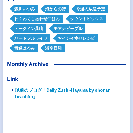
森川いつみ
海からの詩
今週の放送予定
わくわくしあわせごはん
タウントピックス
トークイン葉山
モアナピープル
ハートフルライフ
おイシイ幸せレシピ
晋道はるみ
湘南日和
Monthly Archive
Link
以前のブログ「Daily Zushi-Hayama by shonan
beachfm」