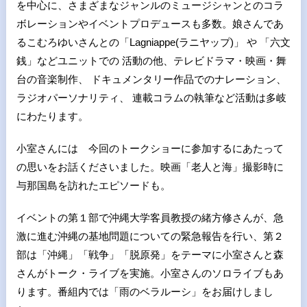
を中心に、さまざまなジャンルのミュージシャンとのコラ
ボレーションやイベントプロデュースも多数。娘さんであ
るこむろゆいさんとの「Lagniappe(ラニヤップ)」 や 「六文
銭」などユニットでの 活動の他、テレビドラマ・映画・舞
台の音楽制作、 ドキュメンタリー作品でのナレーション、
ラジオパーソナリティ、 連載コラムの執筆など活動は多岐
にわたります。
小室さんには 今回のトークショーに参加するにあたって
の思いをお話くださいました。映画「老人と海」撮影時に
与那国島を訪れたエピソードも。
イベントの第１部で沖縄大学客員教授の緒方修さんが、急
激に進む沖縄の基地問題についての緊急報告を行い、第２
部は「沖縄」「戦争」「脱原発」をテーマに小室さんと森
さんがトーク・ライブを実施。小室さんのソロライブもあ
ります。番組内では「雨のベラルーシ」をお届けしまし