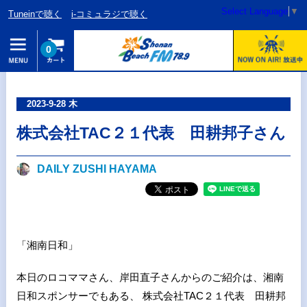
Select Language
▼
Tuneinで聴く
i-コミュラジで聴く
0
2023-9-28 木
株式会社TAC２１代表 田耕邦子さん
DAILY ZUSHI HAYAMA
「湘南日和」
本日のロコママさん、岸田直子さんからのご紹介は、湘南
日和スポンサーでもある、 株式会社TAC２１代表 田耕邦