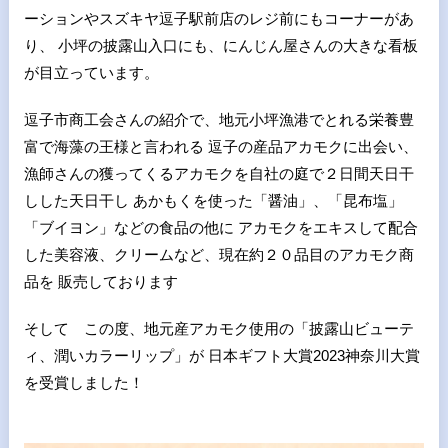
ーションやスズキヤ逗子駅前店のレジ前にもコーナーがあ
り、 小坪の披露山入口にも、にんじん屋さんの大きな看板
が目立っています。
逗子市商工会さんの紹介で、地元小坪漁港でとれる栄養豊
富で海藻の王様と言われる 逗子の産品アカモクに出会い、
漁師さんの獲ってくるアカモクを自社の庭で２日間天日干
しした天日干し あかもくを使った「醤油」、「昆布塩」
「ブイヨン」などの食品の他に アカモクをエキスして配合
した美容液、クリームなど、現在約２０品目のアカモク商
品を 販売しております
そして この度、地元産アカモク使用の「披露山ビューテ
ィ、潤いカラーリップ」が 日本ギフト大賞2023神奈川大賞
を受賞しました！