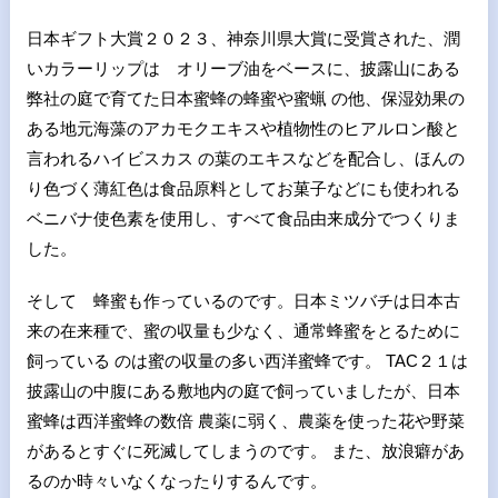
日本ギフト大賞２０２３、神奈川県大賞に受賞された、潤
いカラーリップは オリーブ油をベースに、披露山にある
弊社の庭で育てた日本蜜蜂の蜂蜜や蜜蝋 の他、保湿効果の
ある地元海藻のアカモクエキスや植物性のヒアルロン酸と
言われるハイビスカス の葉のエキスなどを配合し、ほんの
り色づく薄紅色は食品原料としてお菓子などにも使われる
ベニバナ使色素を使用し、すべて食品由来成分でつくりま
した。
そして 蜂蜜も作っているのです。日本ミツバチは日本古
来の在来種で、蜜の収量も少なく、通常蜂蜜をとるために
飼っている のは蜜の収量の多い西洋蜜蜂です。 TAC２１は
披露山の中腹にある敷地内の庭で飼っていましたが、日本
蜜蜂は西洋蜜蜂の数倍 農薬に弱く、農薬を使った花や野菜
があるとすぐに死滅してしまうのです。 また、放浪癖があ
るのか時々いなくなったりするんです。