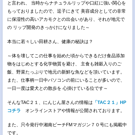
と言われ、 当時からナチュラルリップや口紅に強い関心を
もっておりましたので、逗子にきて 美容成分としての非常
に保湿性の高いアカモクとの出会いがあり、それが地元で
の リップ開発のきっかけになりました～
本当に若々しい田耕さん、健康の秘訣は？
～体を壊してこの仕事を始めた頃からできるだけ食品添加
物をはじめとする化学物質を避け、 主食も雑穀入りのご
飯、野菜たっぷりで地元の新鮮な魚などを頂いています。
また、仕事柄一日中パソコンの前にいることが多いので、
一日一度は愛犬との散歩を 心掛けている位です～
そんなTAC２１、にんじん屋さんの情報は
「TAC２１」HP
コチラ
オンラインストアや情報が公開されております。
また、只今発行中湘南ビーチFMマガジン７０号にも掲載中
です。