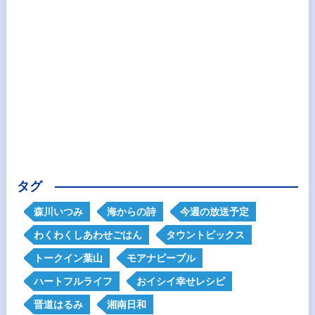
タグ
森川いつみ
海からの詩
今週の放送予定
わくわくしあわせごはん
タウントピックス
トークイン葉山
モアナピープル
ハートフルライフ
おイシイ幸せレシピ
晋道はるみ
湘南日和