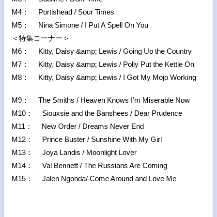
M4： Portishead / Sour Times
M5： Nina Simone / I Put A Spell On You
＜特集コーナー＞
M6： Kitty, Daisy &amp; Lewis / Going Up the Country
M7： Kitty, Daisy &amp; Lewis / Polly Put the Kettle On
M8： Kitty, Daisy &amp; Lewis / I Got My Mojo Working
M9： The Smiths / Heaven Knows I’m Miserable Now
M10： Siouxsie and the Banshees / Dear Prudence
M11： New Order / Dreams Never End
M12： Prince Buster / Sunshine With My Girl
M13： Joya Landis / Moonlight Lover
M14： Val Bennett / The Russians Are Coming
M15： Jalen Ngonda/ Come Around and Love Me