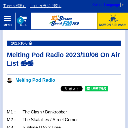
Select Language
▼
Tuneinで聴く
i-コミュラジで聴く
0
2023-10-6 金
Melting Pod Radio 2023/10/06 On Air
List 📻📻
Melting Pod Radio
M1： The Clash / Bankrobber
M2： The Skatalites / Street Corner
M3： Sublime / Doin’ Time