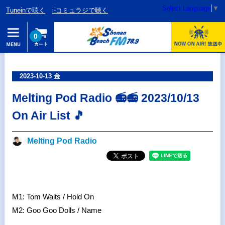
Select Language
▼
Tuneinで聴く
i-コミュラジで聴く
0
2023-10-13 金
Melting Pod Radio 📻📻 2023/10/13
On Air List 🎵
Melting Pod Radio
M1: Tom Waits / Hold On
M2: Goo Goo Dolls / Name