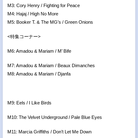
M3: Cory Henry / Fighting for Peace
M4: Hajaj / High No More
M5: Booker T. & The MG’s / Green Onions
<特集コーナー>
M6: Amadou & Mariam / M’ Bife
M7: Amadou & Mariam / Beaux Dimanches
M8: Amadou & Mariam / Djanfa
M9: Eels / I Like Birds
M10: The Velvet Underground / Pale Blue Eyes
M11: Marcia Griffiths / Don’t Let Me Down