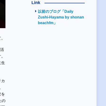
Link
以前のブログ「Daily
Zushi-Hayama by shonan
beachfm」
て。
゙活
す。
に生
リカ
、
査を
上の