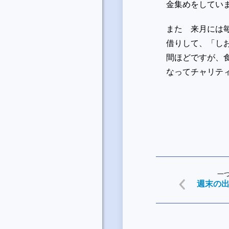
金集めをしてい
また 来月には
借りして、「しお
間ほどですが、
なってチャリテ
一
週末の