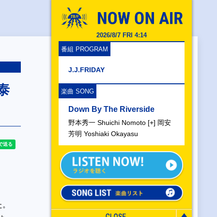
2026/8/7 FRI 4:14
番組 PROGRAM
J.J.FRIDAY
泰
楽曲 SONG
Down By The Riverside
野本秀一 Shuichi Nomoto [+] 岡安
芳明 Yoshiaki Okayasu
た。