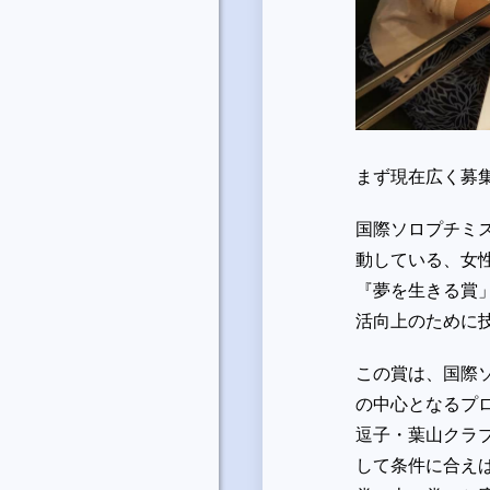
まず現在広く募
国際ソロプチミスト
動している、女性
『夢を生きる賞
活向上のために
この賞は、国際
の中心となるプロ
逗子・葉山クラ
して条件に合え