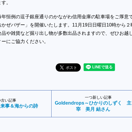
ます。
毎年恒例の逗子銀座通りのかながわ信用金庫の駐車場をご厚意
かぜバザー」を開催いたします。11月19日日曜日10時から２
食品や雑貨など掘り出し物が多数出品されますので、ぜひお越
ィーにご協力ください。
一つ新しい記事
つ古い記事
Goldendrops～ひかりのしずく 主
出来事＆海からの詩
宰 美月 結さん