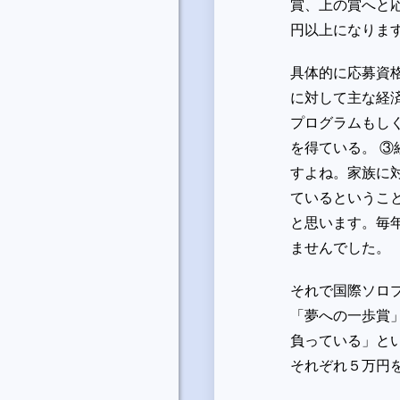
賞、上の賞へと応
円以上になりま
具体的に応募資
に対して主な経
プログラムもし
を得ている。 ③
すよね。家族に
ているというこ
と思います。毎
ませんでした。
それで国際ソロ
「夢への一歩賞
負っている」と
それぞれ５万円