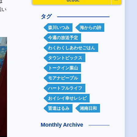
は
話い
タグ
森川いつみ
海からの詩
今週の放送予定
わくわくしあわせごはん
タウントピックス
トークイン葉山
モアナピープル
ハートフルライフ
おイシイ幸せレシピ
晋道はるみ
湘南日和
Monthly Archive