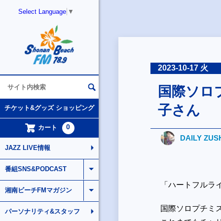
Select Language
▼
2023-10-17 火
国際ソロ
子さん
チケット&グッズ ショッピング
0
カート
DAILY ZUS
JAZZ LIVE情報
番組SNS&PODCAST
「ハートフルラ
湘南ビーチFMマガジン
国際ソロプチミ
パーソナリティ&スタッフ