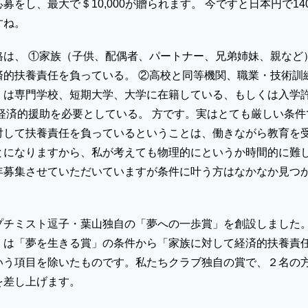
募をし、最大で＄10,000が贈られます。 今ですと日本円で14
すね。
格は、 ①家族（子供、配偶者、パートナー、兄弟姉妹、親など
済的扶養責任を負っている。 ②高校と同等機関、職業・技術訓
くは専門学校、短期大学、大学に在籍している、もしくは入学
経済的援助を必要としている。 方です。実はとても厳しい条件
対して扶養責任を負っているということは、働きながら教育を
とになりますから、私が考えても物理的にというか時間的に難
年募集させていただいていますが条件に叶う方はなかなか見つ
プチミスト逗子・葉山独自の「夢への一歩賞」を創設しました
」は「夢を生きる賞」の条件から「家族に対して経済的扶養責
いう項目を除いたものです。私たちクラブ独自の賞で、２名の
を差し上げます。