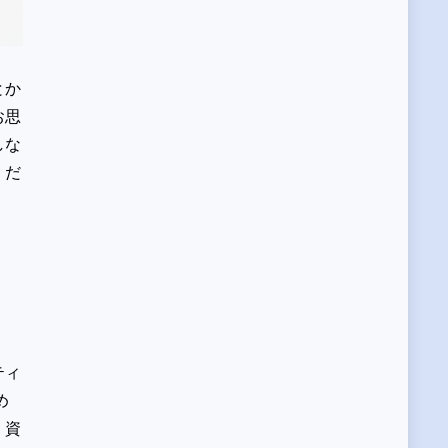
とか
お思
しな
くだ
ティ
め
く資