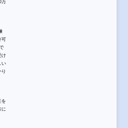
0万
）
練
許可
で
受け
しい
かり
。
任を
方に