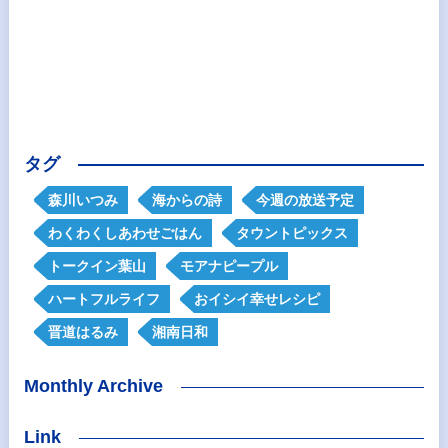
タグ
森川いつみ
海からの詩
今週の放送予定
わくわくしあわせごはん
タウントピックス
トークイン葉山
モアナピープル
ハートフルライフ
おイシイ幸せレシピ
晋道はるみ
湘南日和
Monthly Archive
Link