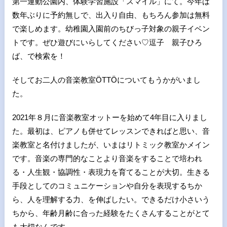
第一運動公園内、体験学習施設「スマイル」にて。今年は
数年ぶりに予約無しで、出入り自由、もちろん参加は無料
で楽しめます。幼稚園入園前のちびっ子対象の親子イベン
トです。ぜひ遊びにいらしてください♡逗子 親子ひろ
ば、で検索を！
そしてお二人の音楽教室ÖTTÖについてもうかがいまし
た。
2021年８月に音楽教室オットーを始めて4年目に入りまし
た。最初は、ピアノも併せてレッスンできればと思い、音
楽教室と名付けましたが、いまはリトミック教室かメイン
です。音楽の専門的なことより音楽をすることで培われ
る・人生観・協調性・表現力を育てることが大切。生きる
手段としてのコミュニケーションや自分を表現するちか
ら、人を理解する力、を伸ばしたい。できるだけ小さいう
ちから、年齢月齢に合った経験をたくさんすることがとて
も大切なんです。