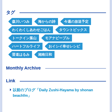
タグ
森川いつみ
海からの詩
今週の放送予定
わくわくしあわせごはん
タウントピックス
トークイン葉山
モアナピープル
ハートフルライフ
おイシイ幸せレシピ
晋道はるみ
湘南日和
Monthly Archive
Link
以前のブログ「Daily Zushi-Hayama by shonan
beachfm」