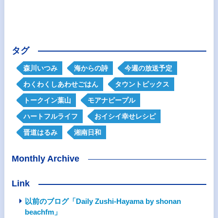
タグ
森川いつみ
海からの詩
今週の放送予定
わくわくしあわせごはん
タウントピックス
トークイン葉山
モアナピープル
ハートフルライフ
おイシイ幸せレシピ
晋道はるみ
湘南日和
Monthly Archive
Link
以前のブログ「Daily Zushi-Hayama by shonan
beachfm」