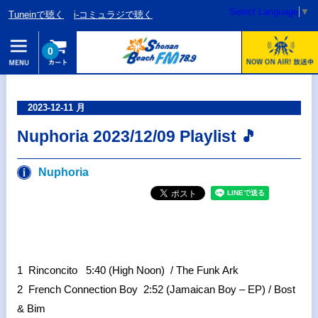
Select Language
▼
Tuneinで聴く
i-コミュラジで聴く
0
2023-12-11 月
Nuphoria 2023/12/09 Playlist 🎵
Nuphoria
1 Rinconcito 5:40 (High Noon) / The Funk Ark
2 French Connection Boy 2:52 (Jamaican Boy – EP) / Bost
& Bim