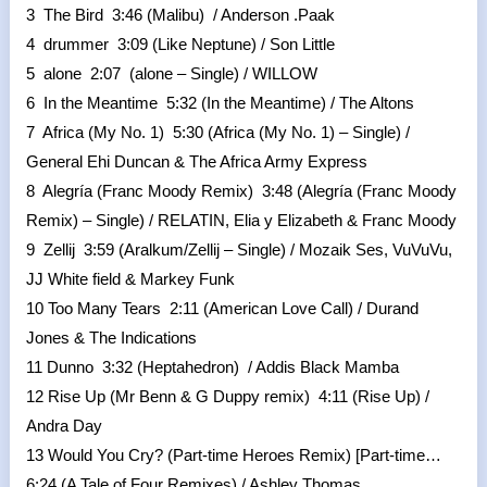
3 The Bird 3:46 (Malibu) / Anderson .Paak
4 drummer 3:09 (Like Neptune) / Son Little
5 alone 2:07 (alone – Single) / WILLOW
6 In the Meantime 5:32 (In the Meantime) / The Altons
7 Africa (My No. 1) 5:30 (Africa (My No. 1) – Single) /
General Ehi Duncan & The Africa Army Express
8 Alegría (Franc Moody Remix) 3:48 (Alegría (Franc Moody
Remix) – Single) / RELATIN, Elia y Elizabeth & Franc Moody
9 Zellij 3:59 (Aralkum/Zellij – Single) / Mozaik Ses, VuVuVu,
JJ White field & Markey Funk
10 Too Many Tears 2:11 (American Love Call) / Durand
Jones & The Indications
11 Dunno 3:32 (Heptahedron) / Addis Black Mamba
12 Rise Up (Mr Benn & G Duppy remix) 4:11 (Rise Up) /
Andra Day
13 Would You Cry? (Part-time Heroes Remix) [Part-time…
6:24 (A Tale of Four Remixes) / Ashley Thomas