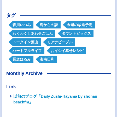
タグ
森川いつみ
海からの詩
今週の放送予定
わくわくしあわせごはん
タウントピックス
トークイン葉山
モアナピープル
ハートフルライフ
おイシイ幸せレシピ
晋道はるみ
湘南日和
Monthly Archive
Link
以前のブログ「Daily Zushi-Hayama by shonan
beachfm」