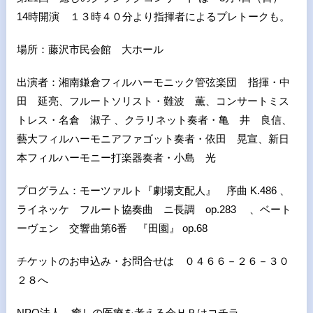
14時開演 １３時４０分より指揮者によるプレトークも。
場所：藤沢市民会館 大ホール
出演者：湘南鎌倉フィルハーモニック管弦楽団 指揮・中
田 延亮、フルートソリスト・難波 薫、コンサートミス
トレス・名倉 淑子 、クラリネット奏者・亀 井 良信、
藝大フィルハーモニアファゴット奏者・依田 晃宣、新日
本フィルハーモニー打楽器奏者・小島 光
プログラム：モーツァルト『劇場支配人』 序曲 K.486 、
ライネッケ フルート協奏曲 ニ長調 op.283 、ベート
ーヴェン 交響曲第6番 『田園』 op.68
チケットのお申込み・お問合せは ０４６６－２６－３０
２８へ
NPO法人 癒しの医療を考える会ＨＰはコチラ