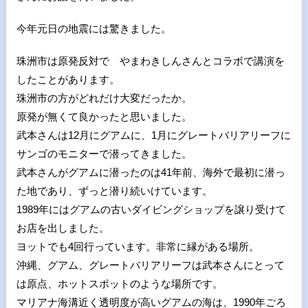
今年元日の地震には驚きました。
珠洲市は原発反対で やまわきしんさんとコラボで講演を
したことがあります。
珠洲市の方がどれだけ大変だったか。
原発が無くて良かったと思いました。
武本さんは
12
月にグアムに、
1
月にグレートバリアリーフに
サンゴのモニターで潜ってきました。
武本さんがグアムに潜ったのは
41
年前、海外で最初に潜っ
た地であり、ずっと潜り続いけています。
1989
年にはグアムの古いダイビングショップを譲り受けて
お店を出しました。
ヨットでも
4
回行っています。非常に縁がある場所。
沖縄、グアム、グレートバリアリーフは武本さんにとって
は原点、ホットスポットのような場所です。
マリアナ海溝近く透明度が高いグアムの海は、
1990
年ごろ