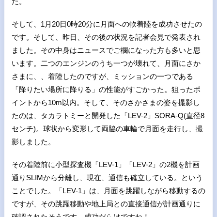
た。
そして、
1
月
20
日
0
時
20
分に月面への軟着陸を成功させたの
です。そして、昨日、その後の状況を記者会見で発表され
ました。その中身はニュースでご欄になった方も多いと思
います。二つのエンジンのうち一つが壊れて、月面にさか
さまに、、着陸したのですが、ミッションの一つである
「降りたい場所に降りる」の性能がすごかった。狙ったポ
イントから
10m
以内。そして、そのさかさまの姿を撮影し
たのは、タカラトミーと開発した「
LEV-2
」
SORA-Q(
直径
8
センチ
)
。球状から変形して両脇の車輪で月面を走行し、撮
影しました。
その着陸前に小型探査機「
LEV-1
」「
LEV-2
」の
2
機を計画
通り
SLIM
から分離し、現在、通信も確立している。という
ことでした。「
LEV-1
」は、月面を跳躍しながら移動するの
ですが、その跳躍移動や地上局との直接通信が計画通りに
確認されたそうです。成功だらけですね！