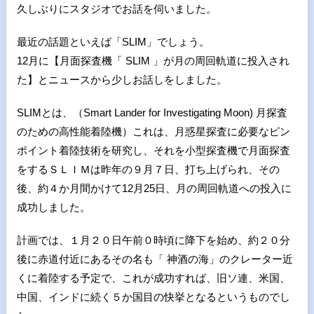
久しぶりにスタジオでお話を伺いました。
最近の話題といえば「
SLIM
」でしょう。
12
月に【月面探査機「
SLIM
」が月の周回軌道に投入され
た】とニュースから少しお話しをしました。
SLIM
とは、（
Smart Lander for Investigating Moon)
月探査
のための高性能着陸機）これは、月惑星探査に必要なピン
ポイント着陸技術を研究し、それを小型探査機で月面探査
をするＳＬＩＭは昨年の９月７日、打ち上げられ、その
後、約４か月間かけて
12
月25日、月の周回軌道への投入に
成功しました。
計画では、１月２０日午前０時頃に降下を始め、約２０分
後に赤道付近にあるその名も「
神酒の海」のクレーター近
くに着陸する予定で、これが成功すれば、旧ソ連、米国、
中国、インドに続く５か国目の快挙となるというものでし