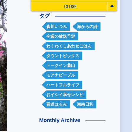
タグ
森川いつみ
海からの詩
今週の放送予定
わくわくしあわせごはん
タウントピックス
トークイン葉山
モアナピープル
ハートフルライフ
おイシイ幸せレシピ
晋道はるみ
湘南日和
Monthly Archive