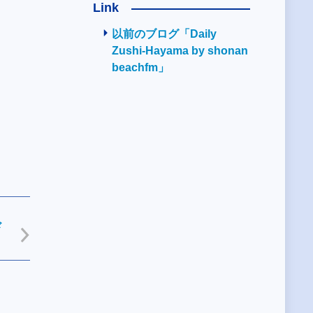
Link
以前のブログ「Daily
Zushi-Hayama by shonan
」
beachfm」
ド