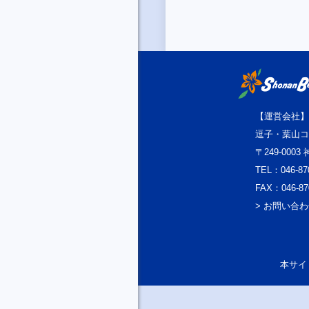
【運営会社】
逗子・葉山コ
〒249-000
TEL：046-87
FAX：046-87
> お問い合
本サイト