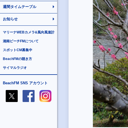
週間タイムテーブル
お知らせ
マリーナWEBカメラ&風向風速計
湘南ビーチFMについて
スポットCM募集中
BeachFMの聴き方
サイマルラジオ
BeachFM SNS アカウント