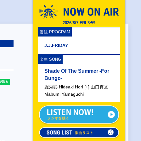
2026/8/7 FRI 4:0
番組 PROGRAM
J.J.FRIDAY
楽曲 SONG
Shade Of The Summer -For
Bungo-
堀秀彰 Hideaki Hori [+] 山口真文
Mabumi Yamaguchi