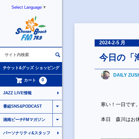
Select Language
▼
2024-2-5 月
今日の「
チケット&グッズ ショッピング
DAILY ZUS
0
カート
JAZZ LIVE情報
寒い！一日です
番組SNS&PODCAST
本日 森川はお
湘南ビーチFMマガジン
パーソナリティ&スタッフ