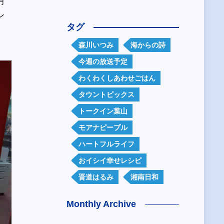
月
ン
タグ
森川いつみ
海からの詩
今週の放送予定
わくわくしあわせごはん
タウントピックス
トークイン葉山
モアナピープル
ハートフルライフ
おイシイ幸せレシピ
晋道はるみ
湘南日和
Monthly Archive