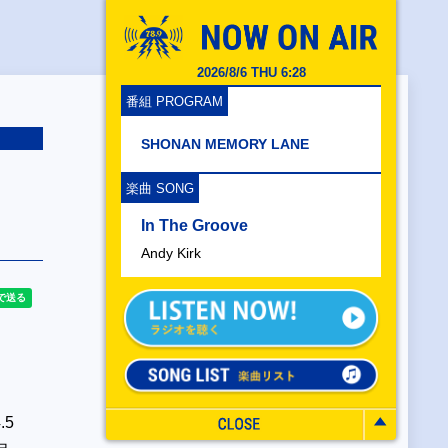
2026/8/6 THU 6:28
番組 PROGRAM
SHONAN MEMORY LANE
児
楽曲 SONG
In The Groove
Andy Kirk
5