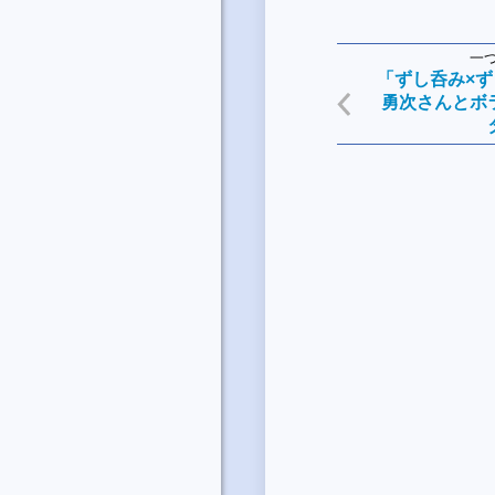
一
「ずし呑み×
勇次さんとボ