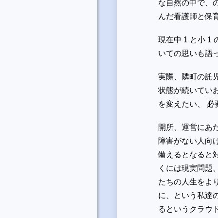
な自然の中で、
んだ看護師と保
現在中 1 と小
いての思いも語
実際、隣町の託
状態が続いてい
を変えたい、 
開所、運営にあ
障害がない人向
備えるとなると
くには現実問題
たちの人生をよ
に、という私達
るというクラウド