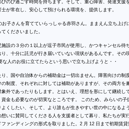
のびのび過ごす時間を持ちます。そして、重心障害、発達支援
育士が常在し、安心して預けられる環境を、提供します。
 1 のお子さんを育てていらっしゃる赤羽さん。ままえん立ち上げ
ってくださいました。
児施設の３分の１以上が逗子市民が使用し、かつキャンセル待
おり、十分に託児が行き届いていない現状があるんです。その
必要な人のお役に立てたらという思いで立ち上げようと・・
たり、国や自治体からの補助金は一切出ません。障害向けの制
けの制度、それぞれに対しては補助がありますが、その両方を
対象外であったりもします。とはいえ、理想を形にして継続し
、資金も必要なのが切実なところです。 このため、みらいの子
りよくしたい、そして、より誰もが生きやすい世の中になるよ
の想いに賛同してくださる人を支援者として募り、私たちが実
ファンディングの形式を取りました。2 月 12 日まで初期賃貸