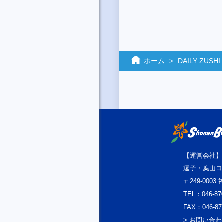
ホーム
DAILY ZUSHI
【運営会社】
逗子・葉山コ
〒249-000
TEL：046-87
FAX：046-87
> お問い合