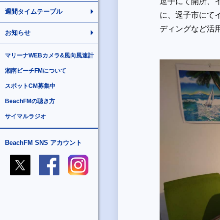
逗子にて開所、イ
週間タイムテーブル
に、逗子市にて
ディングなど活
お知らせ
マリーナWEBカメラ&風向風速計
湘南ビーチFMについて
スポットCM募集中
BeachFMの聴き方
サイマルラジオ
BeachFM SNS アカウント