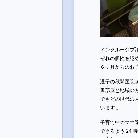
インクルージブ
ぞれの個性を認
６ヶ月からのお
逗子の秋間医院さ
書部屋と地域の
でもどの世代の
います 。
子育て中のママ
できるよう 24