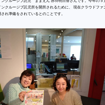
ンクルージブ託児 ままえん 赤羽明日香さんです。今年の 5 
インクルージブ託児所を開所されるために、 現在クラウドファ
用され準備をされているとのことです。