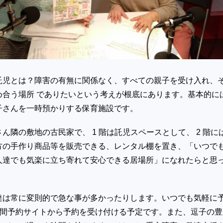
託児とは？障害の有無に関係なく、すべての親子を受け入れ、
め合う場所 でありたいという考えが根底にあります。基本的に
子さんを一時預かりする保育施設です。
ん隣の敷地の古民家で、 1 階は託児スペースとして、 2 階に
方の手作り商品等を販売できる、レンタル棚を置き、「いつで
人達でも気楽に立ち寄れて安心できる居場所」になれたらと思
達は常に変則的で急な事が多かったりします。いつでも気軽に
 時間予約サイトから予約を受け付ける予定です。また、逗子の豊