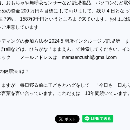
費、おもちゃや無呼吸センサーなど 託児備品、パソコンなど電
めの資金 200 万円を目標に しておりまして、残り 4 日となっ
在 79% 、 158万9千円というところまで来ています。お礼には
券をご用意しています
ディングの参加方法や 2024.5 開所インクルージブ託児所「ま
 詳細などは、ひらがな「ままえん」で検索してください。イ
ク！ メールアドレスは mamaenzushi@gmail.com
の健康法｣は？
りますが 毎日寝る前に子どもとハグをして 「今日も一日あ
の言葉を言い合っています。これだぇは 13年間続いています