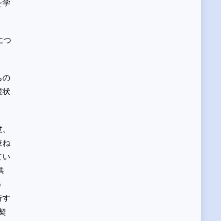
を学
につ
ちの
現状
度、
兼ね
てい
供
う
行す
契