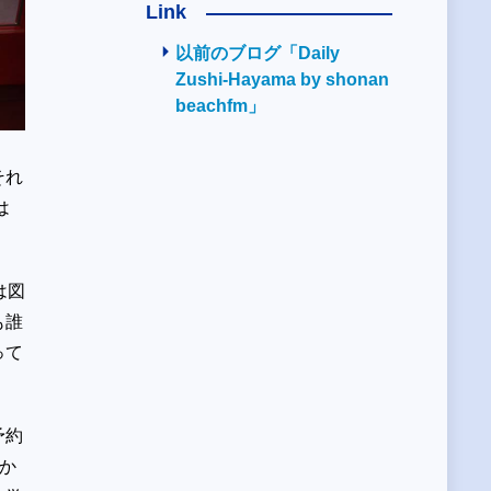
Link
以前のブログ「Daily
Zushi-Hayama by shonan
beachfm」
それ
は
は図
も誰
って
予約
か