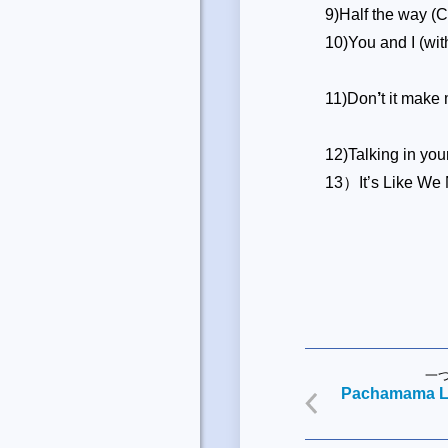
9)Half the way (C
10)You and I (wit
11)Don
’
t it make
12)Talking in you
13）It’s Like We
一
Pachamama L