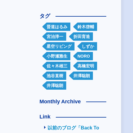
タグ
晋道はるみ
鈴木啓輔
宮治淳一
折田育造
星空リビング
しずか
小野瀬雅生
NORO
佐々木雄三
高橋宏明
池谷直樹
井澤聡朗
井澤聡朗
Monthly Archive
Link
以前のブログ「Back To