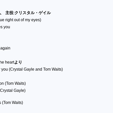
人
主役
:
クリスタル・ゲイル
lue right out of my eyes)
s you
r again
he heart
より
r you (Crystal Gayle and Tom Waits)
don (Tom Waits)
Crystal Gayle)
s (Tom Waits)