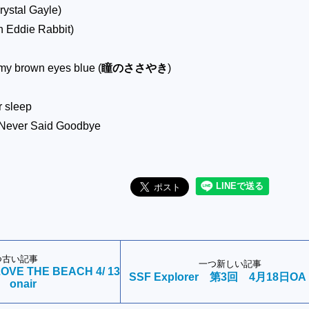
rystal Gayle)
h Eddie Rabbit)
 my brown eyes blue (
瞳のささやき
)
r sleep
 Never Said Goodbye
つ古い記事
一つ新しい記事
OVE THE BEACH 4/ 13
SSF Explorer 第3回 4月18日OA
onair