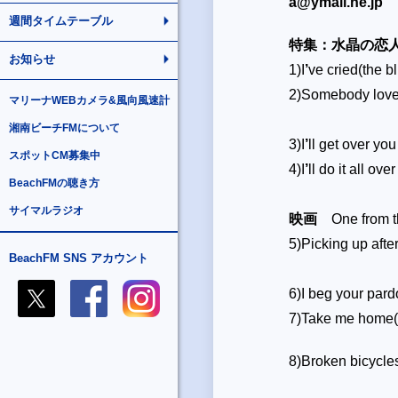
a@ymail.ne.jp
週間タイムテーブル
特集：水晶の恋
お知らせ
1)I
’
ve cried(the b
2)Somebody love
マリーナWEBカメラ&風向風速計
湘南ビーチFMについて
3)I
’
ll get over you
スポットCM募集中
4)I
’
ll do it all ove
BeachFMの聴き方
サイマルラジオ
映画
One from t
5)Picking up afte
BeachFM SNS アカウント
6)I beg your par
7)Take me home(
8)Broken bicycle