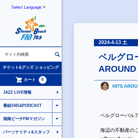
Select Language
▼
2024-4-13 土
ベルグローバ
AROUND
チケット&グッズ ショッピング
0
カート
HITS ARO
JAZZ LIVE情報
番組SNS&PODCAST
ベルグローバルアソシエ
湘南ビーチFMマガジン
海辺の不動産の
パーソナリティ&スタッフ