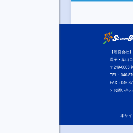
【運営会社】
逗子・葉山コ
〒249-000
TEL：046-87
FAX：046-87
> お問い合
本サイト