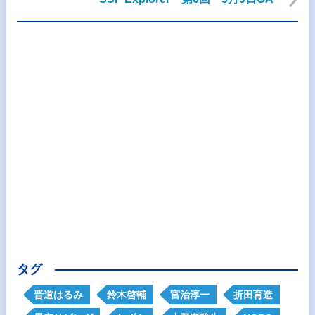
タグ
晋道はるみ
鈴木啓輔
宮治淳一
折田育造