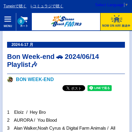
Select Language
▼
Tuneinで聴く
i-コミュラジで聴く
0
2024-6-17 月
Bon Week-end 🚗 2024/06/14
Playlist🎶
BON WEEK‐END
1 Eloïz / Hey Bro
2 AURORA / You Blood
3 Alan Walker,Noah Cyrus & Digital Farm Animals / All