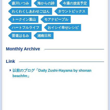
森川いつみ
海からの詩
今週の放送予定
わくわくしあわせごはん
タウントピックス
トークイン葉山
モアナピープル
ハートフルライフ
おイシイ幸せレシピ
晋道はるみ
湘南日和
Monthly Archive
Link
以前のブログ「Daily Zushi-Hayama by shonan
beachfm」