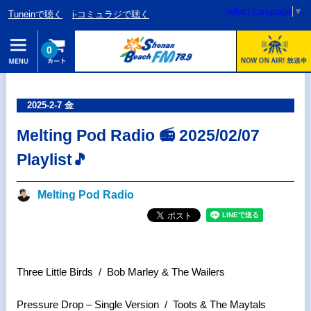
Select Language
▼
Tuneinで聴く
i-コミュラジで聴く
0
2025-2-7 金
Melting Pod Radio 📻 2025/02/07
Playlist🎵
Melting Pod Radio
Three Little Birds / Bob Marley & The Wailers
Pressure Drop – Single Version / Toots & The Maytals