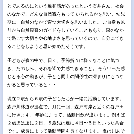
とであるのにという違和感があったという石井さん。社会
のなかで、どんな自然観をもって いられるかを思い、幼児
期に、自然のなかで育つ大切さを思いました。 ご自身も以
前から自然観察のガイドをしていることもあり、森のなか
で過ごす大切さや心地よさを思っているので、自分にでき
ることをしようと思い始めたそうです。
子どもが森の中で、日々、季節折々に様々なことに気づ
き、たのしみ、それを皆で共感できること。 そういった感
じとる心の動きが、子ども同士の関係性の深まりにもつな
がると思っていると・・
現在２歳から６歳の子どもたちが一緒に活動しています。
森戸川林道が拠点で、月に一回、森戸海岸と近くの谷戸田
に行きます。 年齢によって、活動日数が違います。例えば
２歳児は週に２日、５歳児は週に４日〜５日といった具合
です。成長によって活動時間も長くなります。 夏は川あそ