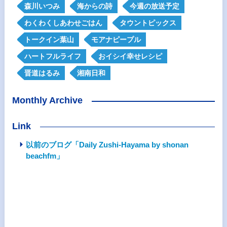
森川いつみ
海からの詩
今週の放送予定
わくわくしあわせごはん
タウントピックス
トークイン葉山
モアナピープル
ハートフルライフ
おイシイ幸せレシピ
晋道はるみ
湘南日和
Monthly Archive
Link
以前のブログ「Daily Zushi-Hayama by shonan
beachfm」