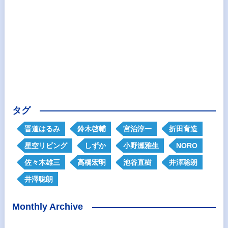
タグ
晋道はるみ
鈴木啓輔
宮治淳一
折田育造
星空リビング
しずか
小野瀬雅生
NORO
佐々木雄三
高橋宏明
池谷直樹
井澤聡朗
井澤聡朗
Monthly Archive