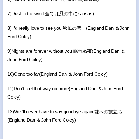
7)Dust in the wind
全ては風の中に
kansas)
8)I ’d really love to see you
秋風の恋
(England Dan
＆
John
Ford Coley)
9)Nights are forever without you
眠れぬ夜
(England Dan
＆
John Ford Coley)
10)Gone too far(England Dan ＆John Ford Coley)
11)Don’t feel that way no more(England Dan ＆John Ford
Coley)
12)We ’ll never have to say goodbye again 愛への旅立ち
(England Dan ＆John Ford Coley)