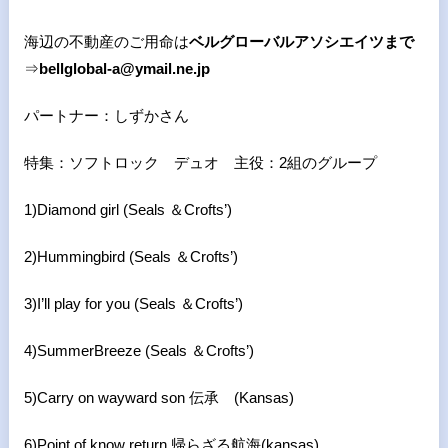
海辺の不動産のご用命は
ベルグローバルアソシエイツまで
⇒
bellglobal-a@ymail.ne.jp
パートナー：しずかさん
特集：ソフトロック デュオ 主役：
2
組のグループ
1)Diamond girl (Seals
＆
Crofts’)
2)Hummingbird (Seals ＆Crofts’)
3)I’ll play for you (Seals ＆Crofts’)
4)SummerBreeze (Seals ＆Crofts’)
5)Carry on wayward son
伝承
(Kansas)
6)Point of know return
帰らざる航海
(kansas)