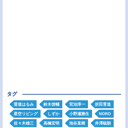
タグ
晋道はるみ
鈴木啓輔
宮治淳一
折田育造
星空リビング
しずか
小野瀬雅生
NORO
佐々木雄三
高橋宏明
池谷直樹
井澤聡朗