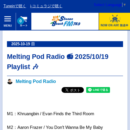
Select Language
▼
Tuneinで聴く
i-コミュラジで聴く
0
2025-10-19 日
Melting Pod Radio 📻 2025/10/19
Playlist 🎶
Melting Pod Radio
M1：Khruangbin / Evan Finds the Third Room
M2：Aaron Frazer / You Don’t Wanna Be My Baby