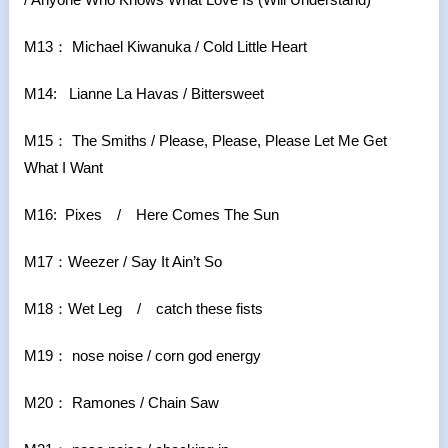
M13： Michael Kiwanuka / Cold Little Heart
M14: Lianne La Havas / Bittersweet
M15： The Smiths / Please, Please, Please Let Me Get
What I Want
M16: Pixes / Here Comes The Sun
M17：Weezer / Say It Ain’t So
M18：Wet Leg / catch these fists
M19： nose noise / corn god energy
M20： Ramones / Chain Saw