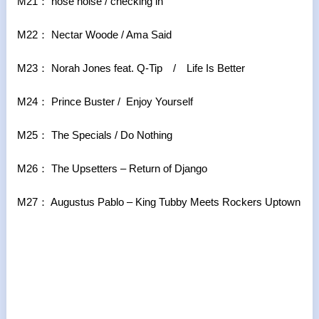
M21： nose noise / checking in
M22： Nectar Woode / Ama Said
M23： Norah Jones feat. Q-Tip / Life Is Better
M24： Prince Buster / Enjoy Yourself
M25： The Specials / Do Nothing
M26： The Upsetters – Return of Django
M27： Augustus Pablo – King Tubby Meets Rockers Uptown