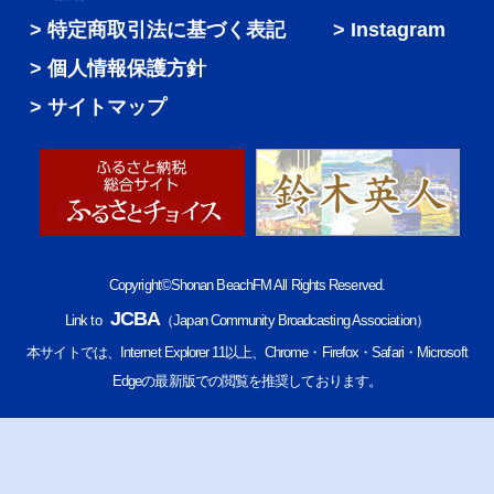
特定商取引法に基づく表記
Instagram
個人情報保護方針
サイトマップ
Copyright©Shonan BeachFM All Rights Reserved.
JCBA
Link to
（Japan Community Broadcasting Association）
本サイトでは、Internet Explorer 11以上、Chrome・Firefox・Safari・Microsoft
Edgeの最新版での閲覧を推奨しております。