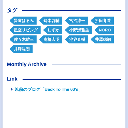
タグ
晋道はるみ
鈴木啓輔
宮治淳一
折田育造
星空リビング
しずか
小野瀬雅生
NORO
佐々木雄三
高橋宏明
池谷直樹
井澤聡朗
井澤聡朗
Monthly Archive
Link
以前のブログ「Back To The 60's」