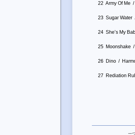
22 Army Of Me / 
23 Sugar Water 
24 She’s My Bab
25 Moonshake 
26 Dino / Harm
27 Rediation Rul
一