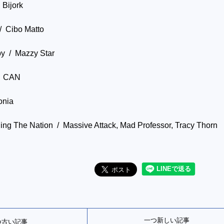
Bijork
/ Cibo Matto
y / Mazzy Star
/ CAN
onia
ing The Nation / Massive Attack, Mad Professor, Tracy Thorn
一つ新しい記事
つ古い記事