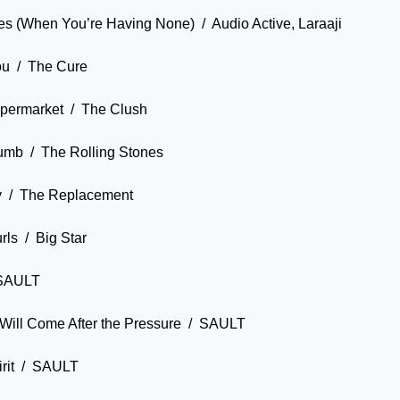
s (When You’re Having None) / Audio Active, Laraaji
ou / The Cure
upermarket / The Clush
mb / The Rolling Stones
y / The Replacement
ls / Big Star
 SAULT
Will Come After the Pressure / SAULT
pirit / SAULT