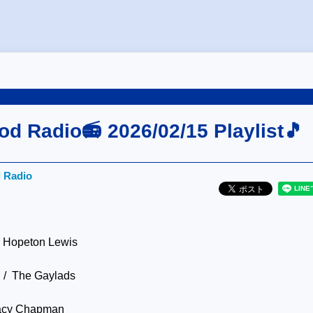
od Radio📻 2026/02/15 Playlist🎵
d Radio
/ Hopeton Lewis
e / The Gaylads
racy Chapman