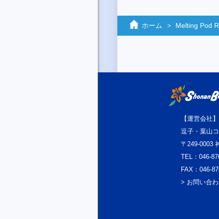
ホーム
Melting Pod R
【運営会社】
逗子・葉山コ
〒249-000
TEL：046-87
FAX：046-87
> お問い合