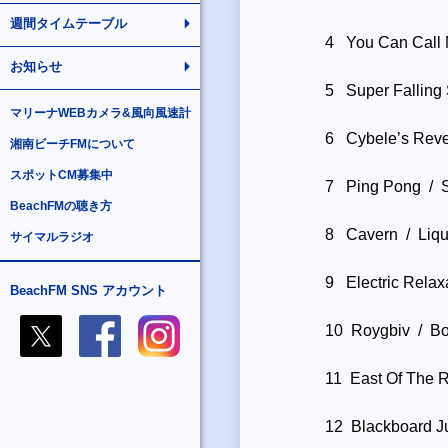
週間タイムテーブル
4 You Can Call 
お知らせ
5 Super Falling 
マリーナWEBカメラ&風向風速計
6 Cybele’s Reve
湘南ビーチFMについて
スポットCM募集中
7 Ping Pong / S
BeachFMの聴き方
8 Cavern / Liqu
サイマルラジオ
9 Electric Relax
BeachFM SNS アカウント
10 Roygbiv / Bo
11 East Of The R
12 Blackboard Ju