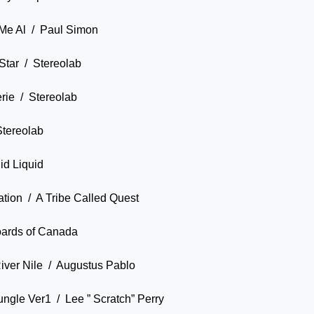
Me Al / Paul Simon
Star / Stereolab
rie / Stereolab
tereolab
id Liquid
ation / A Tribe Called Quest
ards of Canada
iver Nile / Augustus Pablo
ngle Ver1 / Lee ” Scratch” Perry