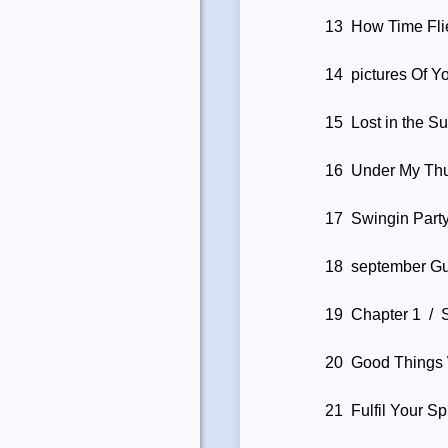
13 How Time Flie
14 pictures Of Y
15 Lost in the S
16 Under My Thu
17 Swingin Part
18 september Gur
19 Chapter 1 /
20 Good Things 
21 Fulfil Your S