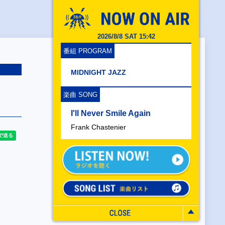
2026/8/8 SAT 15:42
番組 PROGRAM
MIDNIGHT JAZZ
楽曲 SONG
I'll Never Smile Again
Frank Chastenier