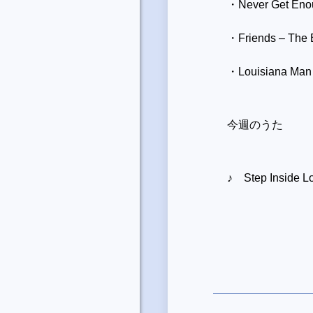
・Never Get Enoug
・Friends – The 
・Louisiana Man 
今週のうた
♪ Step Inside Lo