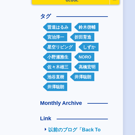
タグ
晋道はるみ
鈴木啓輔
宮治淳一
折田育造
星空リビング
しずか
小野瀬雅生
NORO
佐々木雄三
高橋宏明
池谷直樹
井澤聡朗
井澤聡朗
Monthly Archive
Link
以前のブログ「Back To