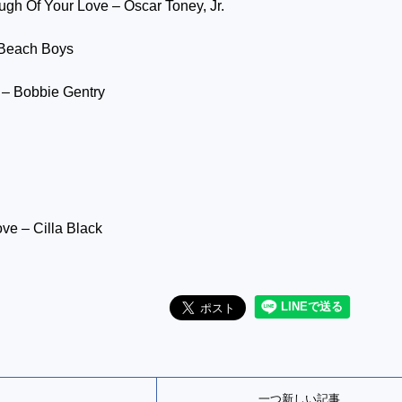
h Of Your Love – Oscar Toney, Jr.
Beach Boys
– Bobbie Gentry
ve – Cilla Black
一つ新しい記事