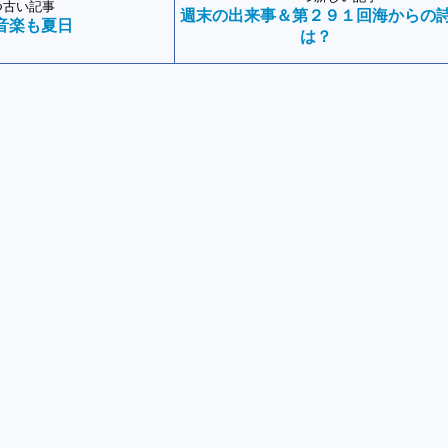
つ古い記事
週末の出来事＆第２９１回海からの
音楽も夏日
は？