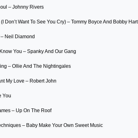
oul – Johnny Rivers
I Don’t Want To See You Cry) – Tommy Boyce And Bobby Hart
– Neil Diamond
 Know You – Spanky And Our Gang
ing – Ollie And The Nightingales
nt My Love – Robert John
e You
ames – Up On The Roof
chniques – Baby Make Your Own Sweet Music