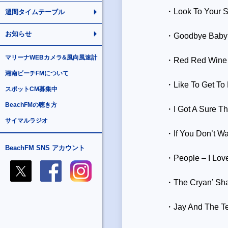
・Look To Your S
週間タイムテーブル
お知らせ
・Goodbye Baby (
マリーナWEBカメラ&風向風速計
・Red Red Wine 
湘南ビーチFMについて
・Like To Get To
スポットCM募集中
BeachFMの聴き方
・I Got A Sure Th
サイマルラジオ
・If You Don’t Wa
BeachFM SNS アカウント
・People – I Lov
・The Cryan’ Sh
・Jay And The Te