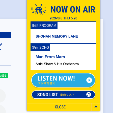
2026/8/6 THU 5:20
番組 PROGRAM
SHONAN MEMORY LANE
ビ
楽曲 SONG
Man From Mars
Artie Shaw & His Orchestra