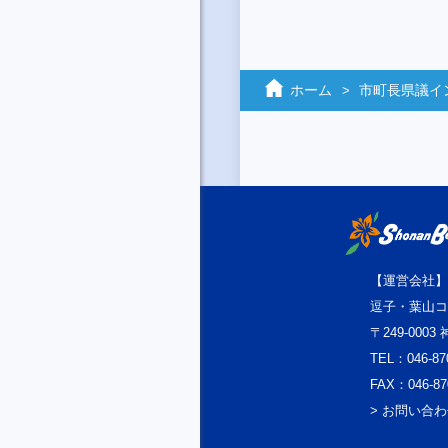
ホーム
市町長県議イ
【運営会社】
逗子・葉山コ
〒249-000
TEL：046-87
FAX：046-87
> お問い合