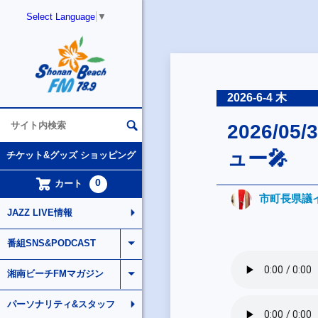
Select Language
▼
2026-6-4 木
2026/
ュー🎤
チケット&グッズ ショッピング
0
カート
市町長県議
JAZZ LIVE情報
番組SNS&PODCAST
湘南ビーチFMマガジン
パーソナリティ&スタッフ