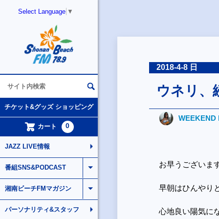
Select Language
▼
2018-4-8 日
ウネリ、
チケット&グッズ ショッピング
WEEKEND 
0
カート
JAZZ LIVE情報
お早うございま
番組SNS&PODCAST
早朝はひんやり
湘南ビーチFMマガジン
パーソナリティ&スタッフ
心地良い陽気に