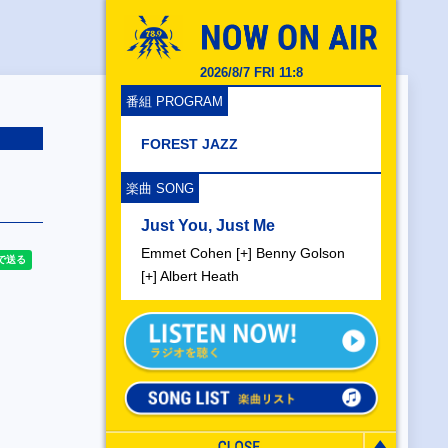
2026/8/7 FRI 11:8
番組 PROGRAM
FOREST JAZZ
楽曲 SONG
Just You, Just Me
Emmet Cohen [+] Benny Golson
[+] Albert Heath