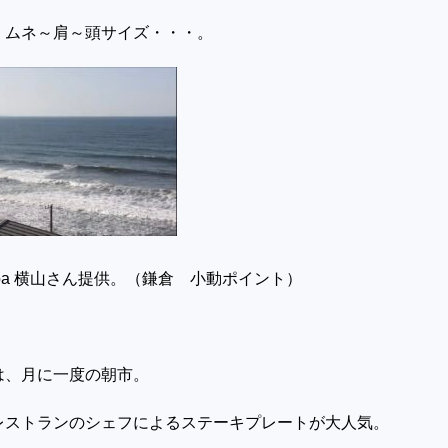
、ムネ～肩～頭サイズ・・・。
ipoa 横山さん提供。（鎌倉 小動ポイント）
は、月に一度の朝市。
レストランのシェフによるステーキプレートが大人気。