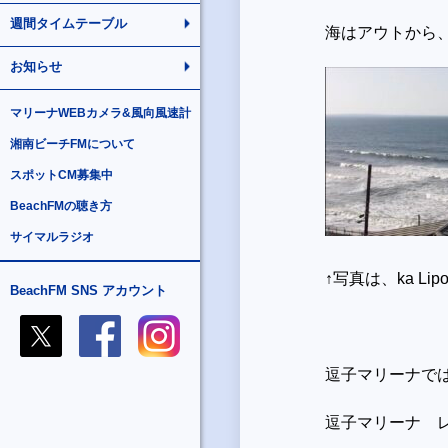
週間タイムテーブル
海はアウトから
お知らせ
マリーナWEBカメラ&風向風速計
湘南ビーチFMについて
スポットCM募集中
BeachFMの聴き方
サイマルラジオ
↑写真は、ka L
BeachFM SNS アカウント
逗子マリーナで
逗子マリーナ 