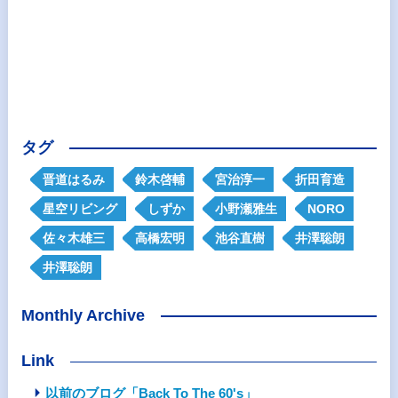
タグ
晋道はるみ
鈴木啓輔
宮治淳一
折田育造
星空リビング
しずか
小野瀬雅生
NORO
佐々木雄三
高橋宏明
池谷直樹
井澤聡朗
井澤聡朗
Monthly Archive
Link
以前のブログ「Back To The 60's」