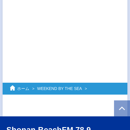
ホーム
WEEKEND BY THE SEA
Shonan BeachFM 78.9