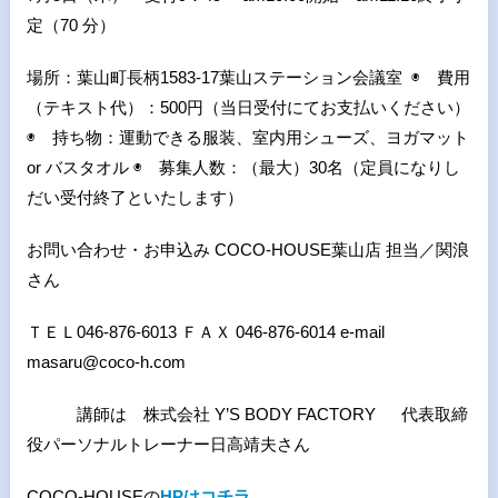
定（70 分）
場所：葉山町長柄1583-17葉山ステーション会議室 ◉ 費用
（テキスト代）：500円（当日受付にてお支払いください）
◉ 持ち物：運動できる服装、室内用シューズ、ヨガマット
or バスタオル ◉ 募集人数：（最大）30名（定員になりし
だい受付終了といたします）
お問い合わせ・お申込み COCO-HOUSE葉山店 担当／関浪
さん
ＴＥＬ046-876-6013 ＦＡＸ 046-876-6014 e-mail
masaru@coco-h.com
講師は 株式会社 Y’S BODY FACTORY 代表取締
役パーソナルトレーナー日高靖夫さん
COCO-HOUSEの
HPはコチラ