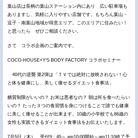
葉山店は長柄の葉山ステーション内にあり 広い駐車場も
ありますし、気軽に入りやすい店舗です。もちろん葉山・
逗子・南葉山地域が得意エリア。このエリアに住みたい！
と思ったら ぜひご相談ください。
さて コラボ企画のご案内です。
COCO-HOUSE×Y‘S BODY FACTORY コラボセミナー
40代の逆襲 第2弾は「ＴＶでは絶対に放映されない！心
と体を健康にし、美しく痩せるダイエット食事法」
糖質制限がいいの？ お米は悪者なの？ 朝は何を食べたらい
いの？ たった３つの食習慣を身につけることで誰でも健康
に美しく痩せることが出来ます。10歳の小学校でも86歳の
女性も実践できるダイエット食事法をお伝えいたします。
7月5日（木） 受付9：45～ am10:00開始～am11:10終了予