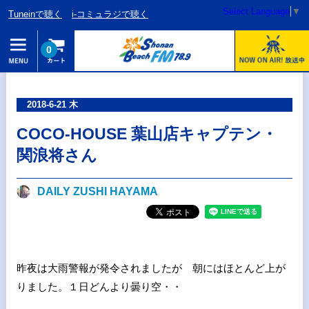
Select Language
▼
Tuneinで聴く
i-コミュラジで聴く
0
2018-6-21 木
COCO-HOUSE 葉山店キャプテン・
関浪将さん
DAILY ZUSHI HAYAMA
昨夜は大雨警報が発令されましたが 朝にはほとんど上が
りました。１日どんより曇り空・・