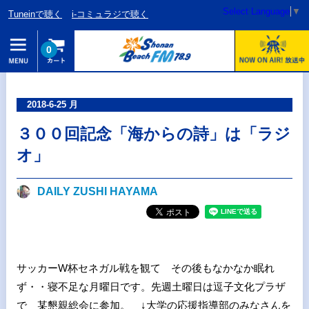
Select Language
▼
Tuneinで聴く
i-コミュラジで聴く
0
2018-6-25 月
３００回記念「海からの詩」は「ラジ
オ」
DAILY ZUSHI HAYAMA
サッカーW杯セネガル戦を観て その後もなかなか眠れ
ず・・寝不足な月曜日です。先週土曜日は逗子文化プラザ
で 某懇親総会に参加。 ↓大学の応援指導部のみなさんを