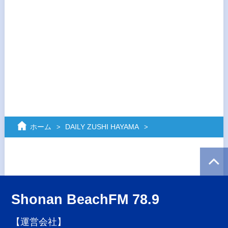
ホーム
DAILY ZUSHI HAYAMA
Shonan BeachFM 78.9
【運営会社】