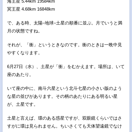
海王星
5.44km 19584km
冥王星
4.68km 16848km
で、ある時、太陽
–
地球
–
土星の順番に並ぶ。月でいうと満
月の状態ですね。
それが、「衝」というときなのです。衝のときは一晩中見
やすくなります。
6月
27
日（水）、土星が「衝」をむかえます。場所は、いて
座のあたり。
いて座の中に、南斗六星という北斗七星の小さい版のよう
な星の並びがあります。その柄のあたりにある明るい星
が、土星です。
土星と言えば、環のある惑星ですが、双眼鏡くらいではさ
すがに環は見られません。ちいさくても天体望遠鏡でなけ