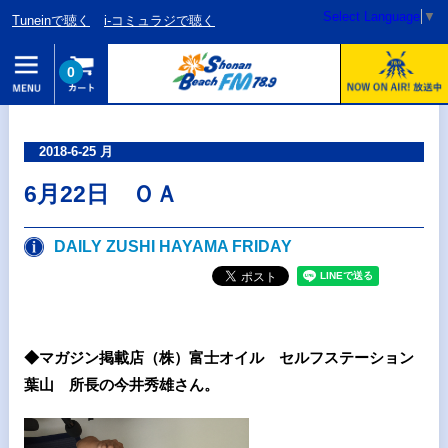
Select Language
▼
Tuneinで聴く
i-コミュラジで聴く
0
2018-6-25 月
6月22日 ＯＡ
DAILY ZUSHI HAYAMA FRIDAY
◆マガジン掲載店（株）富士オイル セルフステーション
葉山 所長の今井秀雄さん。