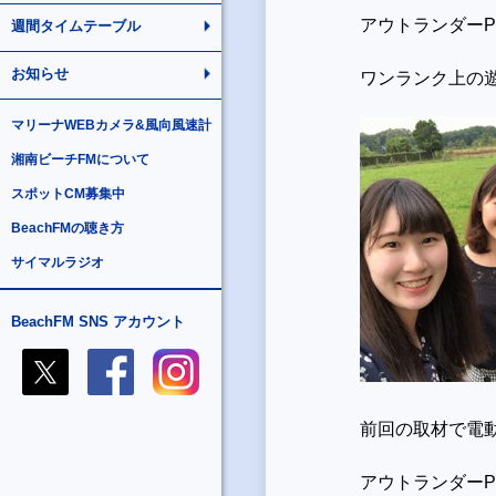
アウトランダー
週間タイムテーブル
お知らせ
ワンランク上の
マリーナWEBカメラ&風向風速計
湘南ビーチFMについて
スポットCM募集中
BeachFMの聴き方
サイマルラジオ
BeachFM SNS アカウント
前回の取材で電
アウトランダー