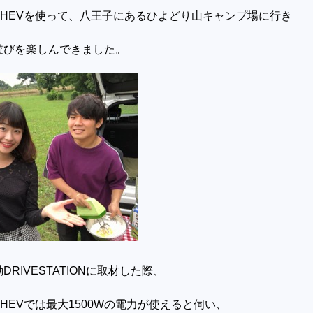
PHEV
を使って、八王子にあるひよどり山キャンプ場に行き
遊びを楽しんできました。
動
DRIVESTATION
に取材した際、
PHEV
では最大
1500W
の電力が使えると伺い、