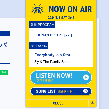
2026/8/8 SAT 3:45
番組 PROGRAM
SHONAN BREEZE [sat]
ンバ
楽曲 SONG
Everybody Is a Star
Sly & The Family Stone