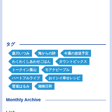
タグ
森川いつみ
海からの詩
今週の放送予定
わくわくしあわせごはん
タウントピックス
トークイン葉山
モアナピープル
ハートフルライフ
おイシイ幸せレシピ
晋道はるみ
湘南日和
Monthly Archive