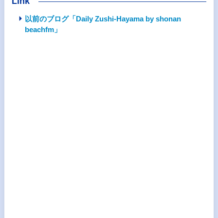
Link
以前のブログ「Daily Zushi-Hayama by shonan
beachfm」