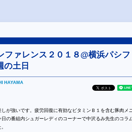
ンファレンス２０１８@横浜パシフ
週の土日
HI HAYAMA
差しが強いです。疲労回復に有効なビタミンＢ１を含む豚肉メ
今日の番組内シュガーレディのコーナーで中沢るみ先生のコラ
た。