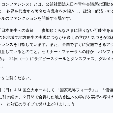
ーコンファレンス）とは、公益社団法人日本青年会議所の運動
に、 各界を代表する著名な有識者をお招きし、政治・経済・社
ンルのファンクションを開催する場です。
「日本創生への奇跡」 参加頂くみなさまに限りない可能性を
まの各地域で地方創生の実現につながる多くの学びと気づきが溢
ァレンスを目指しています。また、全国ですぐに実施できるア
用意しているとのこと。セミナー・フォーラムのほか パシフ
では 21日（土）にラグビースクールとダンスフェス、グルメ
よ。
Ｐ
をご覧ください。
（日）ＡＭ 国立大ホールにて 「国家戦略フォーラム」 「価
 に引き続き、２日間で会得した地方創生への学びを実行へ移す
ンバーと熱狂のライブで盛り上がりましょう！