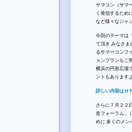
サマコン（サマ
く発信するため
など様々なジャ
今回のテーマは
て頂き みなさ
るサマーコンフ
ョンプランもご
横浜の円形広場
ントもあります
詳しい内容はＨ
さらに７月２２日
造フォーラム」
めに 多くのメ