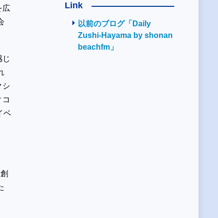
Link
を広
会
以前のブログ「Daily
Zushi-Hayama by shonan
beachfm」
感じ
れ
クシ
ィコ
イベ
値創
た