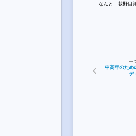
なんと 荻野目
一
中高年のため
デ