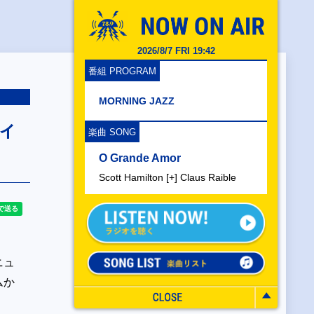
2026/8/7 FRI 19:42
番組 PROGRAM
MORNING JAZZ
ィ
楽曲 SONG
O Grande Amor
Scott Hamilton [+] Claus Raible
ニュ
ムか