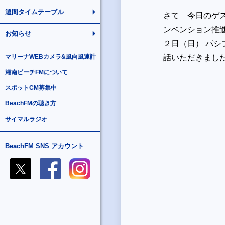
週間タイムテーブル
さて 今日のゲ
ンベンション推
お知らせ
２日（日） パ
マリーナWEBカメラ&風向風速計
話いただきまし
湘南ビーチFMについて
スポットCM募集中
BeachFMの聴き方
サイマルラジオ
BeachFM SNS アカウント