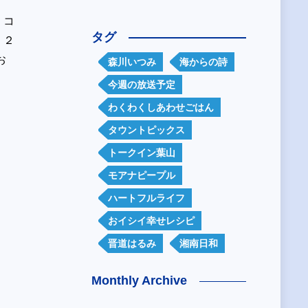
、コ
タグ
）２
お
森川いつみ
海からの詩
今週の放送予定
わくわくしあわせごはん
タウントピックス
トークイン葉山
モアナピープル
ハートフルライフ
おイシイ幸せレシピ
晋道はるみ
湘南日和
Monthly Archive