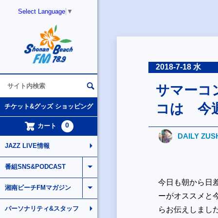
Select Language
▼
2018-7-18 水
サマーコ
コは 今
チケット&グッズ ショッピング
0
カート
DAILY ZUS
JAZZ LIVE情報
番組SNS&PODCAST
今日も朝から日
湘南ビーチFMマガジン
ーがオススメと
パーソナリティ&スタッフ
らお伝えしまし