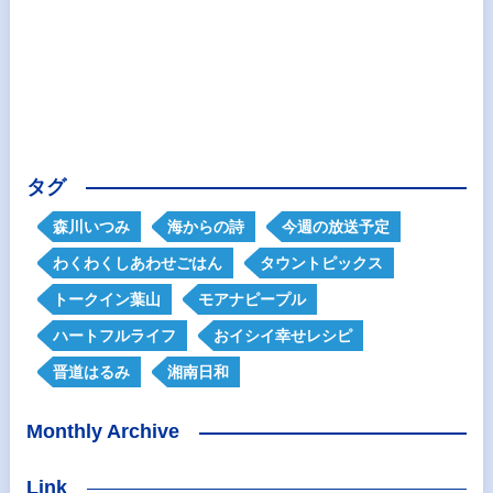
タグ
森川いつみ
海からの詩
今週の放送予定
わくわくしあわせごはん
タウントピックス
トークイン葉山
モアナピープル
ハートフルライフ
おイシイ幸せレシピ
晋道はるみ
湘南日和
Monthly Archive
Link