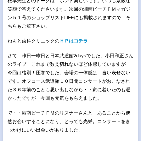
根本先生とのトークは ホント楽しいです。いつも素敵な
笑顔で答えてくださいます。次回の湘南ビーチＦＭマガジ
ン５１号のショップリストLIFEにも掲載されますので そ
ちらもご覧下さい。
ねもと歯科クリニックの
ＨＰはコチラ
さて 昨日一昨日と日本武道館2daysでした。小田和正さん
のライブ これまで数え切れないほど体感していますが
今回は格別！圧巻でした。会場の一体感は 言い表せない
です。オフコース武道館１０日間コンサートがおこなされ
た３６年前のことも思い出しながら・・家に着いたのも遅
かったですが 今回も元気をもらえました。
で・・湘南ビーチＦＭのリスナーさんと あることから偶
然お会いすることになり、とっても光栄。コンサートをき
っかけにいい出会いがありました。