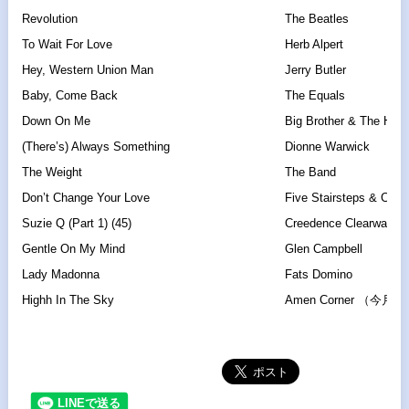
Revolution
The Beatles
To Wait For Love
Herb Alpert
Hey, Western Union Man
Jerry Butler
Baby, Come Back
The Equals
Down On Me
Big Brother & The Hol
(There’s) Always Something
Dionne Warwick
The Weight
The Band
Don’t Change Your Love
Five Stairsteps & Cubi
Suzie Q (Part 1) (45)
Creedence Clearwater 
Gentle On My Mind
Glen Campbell
Lady Madonna
Fats Domino
Highh In The Sky
Amen Corner （今月