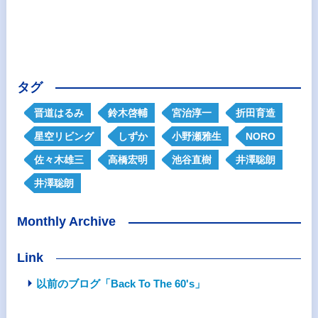
タグ
晋道はるみ
鈴木啓輔
宮治淳一
折田育造
星空リビング
しずか
小野瀬雅生
NORO
佐々木雄三
高橋宏明
池谷直樹
井澤聡朗
井澤聡朗
Monthly Archive
Link
以前のブログ「Back To The 60's」