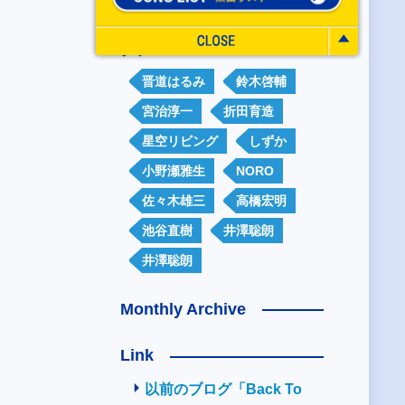
タグ
晋道はるみ
鈴木啓輔
宮治淳一
折田育造
星空リビング
しずか
小野瀬雅生
NORO
佐々木雄三
高橋宏明
池谷直樹
井澤聡朗
井澤聡朗
Monthly Archive
Link
以前のブログ「Back To