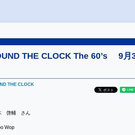
OUND THE CLOCK The 60’s 9月
UND THE CLOCK
木 啓輔 さん
oo Wop