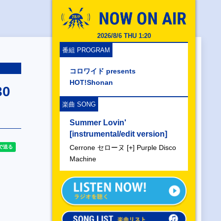
2026/8/6 THU 1:20
番組 PROGRAM
コロワイド presents
HOT!Shonan
30
楽曲 SONG
Summer Lovin'
[instrumental/edit version]
Cerrone セローヌ [+] Purple Disco
Machine