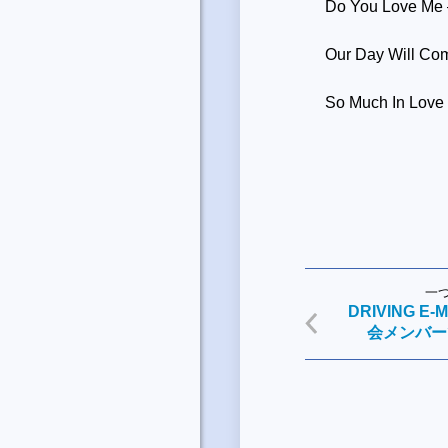
Do You Love Me 
Our Day Will Co
So Much In Love
一
DRIVING 
会メンバー