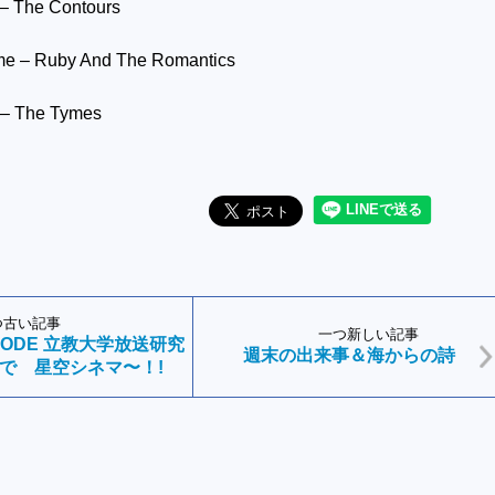
– The Contours
me – Ruby And The Romantics
 – The Tymes
つ古い記事
一つ新しい記事
E-MODE 立教大学放送研究
週末の出来事＆海からの詩
で 星空シネマ〜！!