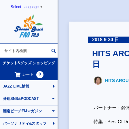
Select Language
▼
2018-9-30 日
HITS AR
日
チケット&グッズ ショッピング
0
カート
HITS ARO
JAZZ LIVE情報
番組SNS&PODCAST
パートナー：鈴
湘南ビーチFMマガジン
特集：Best Of D
パーソナリティ&スタッフ