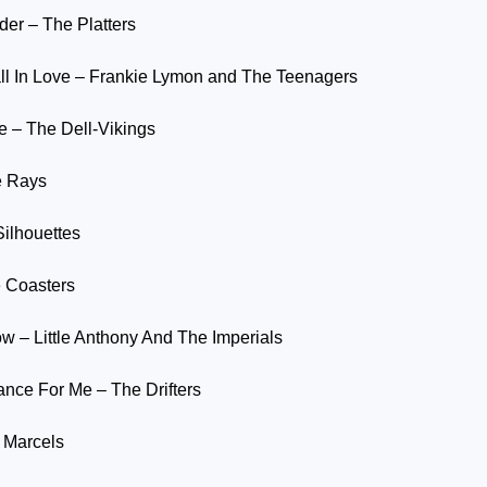
der – The Platters
l In Love – Frankie Lymon and The Teenagers
 – The Dell-Vikings
e Rays
Silhouettes
e Coasters
w – Little Anthony And The Imperials
nce For Me – The Drifters
 Marcels